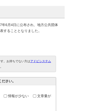
7年6月4日に公布され、地方公共団体
公表することとなりました。
要です。お持ちでない方は
アドビシステム
。
ください。
情報が少ない
文章量が