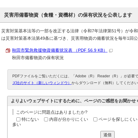
災害用備蓄物資（食糧・資機材）の保有状況を公表します
災害対策基本法等の一部を改正する法律（令和7年法律第51号）が令和
は災害対策基本法第49条に基づき、災害用物資の備蓄状況を毎年1回
秋田市緊急救援物資備蓄状況表 （PDF 56.9 KB）
秋田市備蓄物資の保有状況
PDFファイルをご覧いただくには、「Adobe（R） Reader（R）」が必
ズ社のサイト（新しいウィンドウ）
からダウンロード（無料）してください
よりよいウェブサイトにするために、ページのご感想をお聞かせ
このページに問題点はありましたか?
特にない
内容が分かりにくい
ページを探しにくい
多い
送信