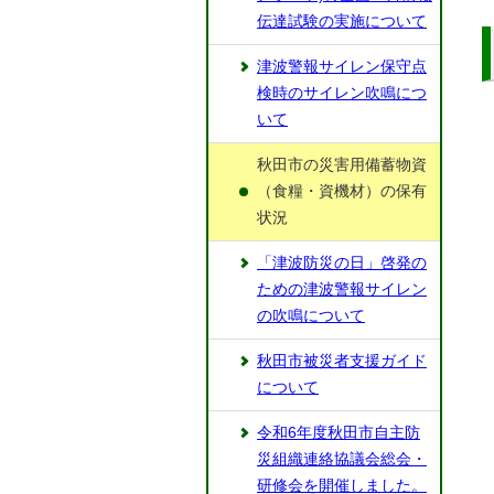
伝達試験の実施について
津波警報サイレン保守点
検時のサイレン吹鳴につ
いて
秋田市の災害用備蓄物資
（食糧・資機材）の保有
状況
「津波防災の日」啓発の
ための津波警報サイレン
の吹鳴について
秋田市被災者支援ガイド
について
令和6年度秋田市自主防
災組織連絡協議会総会・
研修会を開催しました。