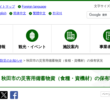
文字サイズ
イトマップ
Foreign language
glish
简体中文
繁體中文
한국어
情報
観光・イベント
施設案内
事業
防災のお知らせ
> 秋田市の災害用備蓄物資（食糧・資機材）の保有状況
秋田市の災害用備蓄物資（食糧・資機材）の保有
ページ