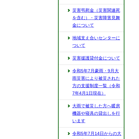
災害弔慰金（災害関連死
を含む）・災害障害見舞
金について
地域支え合いセンターに
ついて
災害援護貸付金について
令和5年7月豪雨・9月大
雨災害により被災された
方の支援制度一覧（令和
7年4月1日現在）
大雨で被災した方へ暖房
機器や寝具の貸出しを行
います
令和5年7月14日からの大