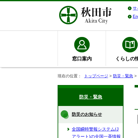
サ
En
窓口案内
くらしの
現在の位置：
トップページ
>
防災・緊急
>
防災・緊急
防災のお知らせ
全国瞬時警報システム(J
アラート)の全国一斉情報