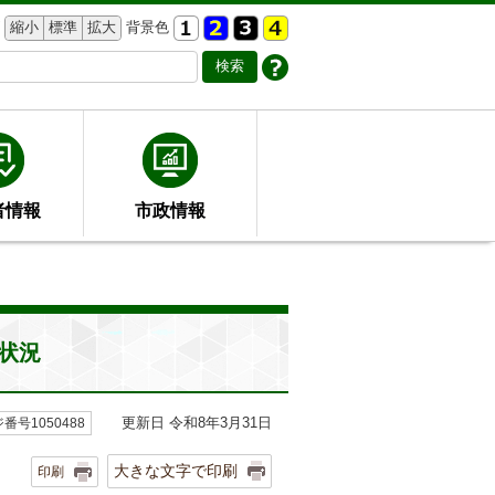
縮小
標準
拡大
背景色
者情報
市政情報
状況
更新日 令和8年3月31日
番号1050488
大きな文字で印刷
印刷