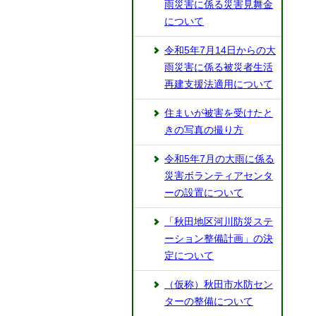
雨災害に係る災害見舞金
について
令和5年7月14日からの大
雨災害に係る被災者生活
再建支援法適用について
住まいが被害を受けたと
きの写真の撮り方
令和5年7月の大雨に係る
災害ボランティアセンタ
ーの設置について
「秋田地区河川防災ステ
ーション整備計画」の決
定について
（仮称）秋田市水防セン
ターの整備について