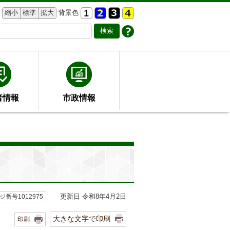
縮小
標準
拡大
背景色
者情報
市政情報
更新日 令和8年4月2日
ジ番号1012975
大きな文字で印刷
印刷