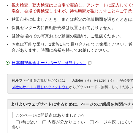
視力検査、聴力検査はご自宅で実施し、アンケートに記入してく
場合、会場で再検査しますが、待ち時間が生じますことをご了承
秋田市外に転出したとき、または所定の健診期間を過ぎたときは
保健センター内に自動販売機は設置されておりません。
健診会場内での写真および動画の撮影は、ご遠慮ください。
お車は可能な限り、1家族1台で乗り合わせてご来場ください。
合があります。時間に余裕を持ってお越しください。
日本弱視学会ホームページ
（外部リンク）
PDFファイルをご覧いただくには、「Adobe（R） Reader（R）」が必
ズ社のサイト（新しいウィンドウ）
からダウンロード（無料）してください
よりよいウェブサイトにするために、ページのご感想をお聞かせ
このページに問題点はありましたか?
特にない
内容が分かりにくい
ページを探しにくい
多い