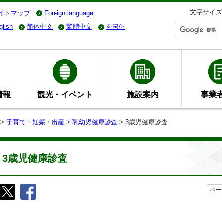
文字サイズ
イトマップ
Foreign language
glish
简体中文
繁體中文
한국어
情報
観光・イベント
施設案内
事業
>
子育て・妊娠・出産
>
乳幼児健康診査
> 3歳児健康診査
3歳児健康診査
ペー