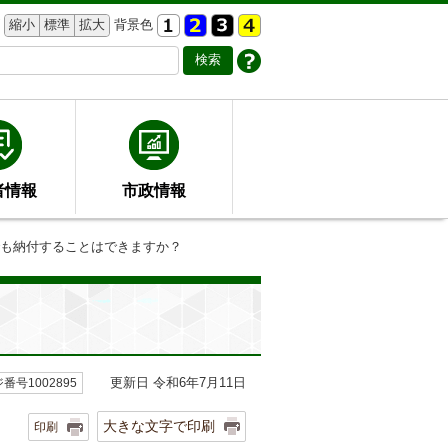
縮小
標準
拡大
背景色
者情報
市政情報
でも納付することはできますか？
更新日 令和6年7月11日
番号1002895
大きな文字で印刷
印刷