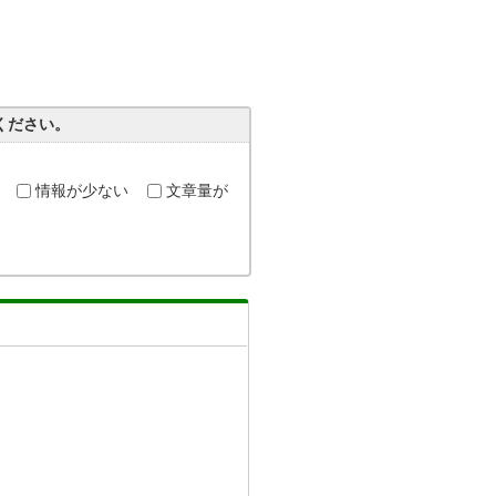
ください。
情報が少ない
文章量が