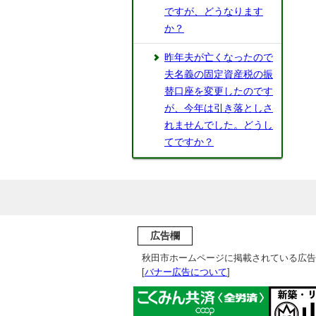
ですが、どうなります
か？
昨年夫が亡くなったので
夫名義の固定資産税の振
替口座を変更したのです
が、今年は引き落としさ
れませんでした。どうし
てですか？
広告欄
秋田市ホームページに掲載されている広告
[
バナー広告について
]