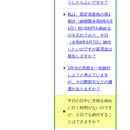
うしたらよいですか？
私は、固定資産税の第1
期分（納期限令和8年6月
1日）80,000円を納める
のを忘れており、今日
（令和8年9月7日）納付
したいのですが延滞金は
発生しますか？
1年分の市税を一括納付
しようと考えています
が、その際割引などの優
遇がありますか？
平日の日中に市税を納め
に行く時間がないのです
が、土日でも納付するこ
とはできますか？