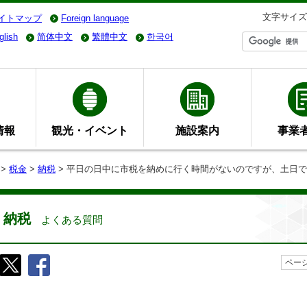
文字サイズ
イトマップ
Foreign language
glish
简体中文
繁體中文
한국어
情報
観光・イベント
施設案内
事業
>
税金
>
納税
> 平日の日中に市税を納めに行く時間がないのですが、土日
納税
よくある質問
ページ