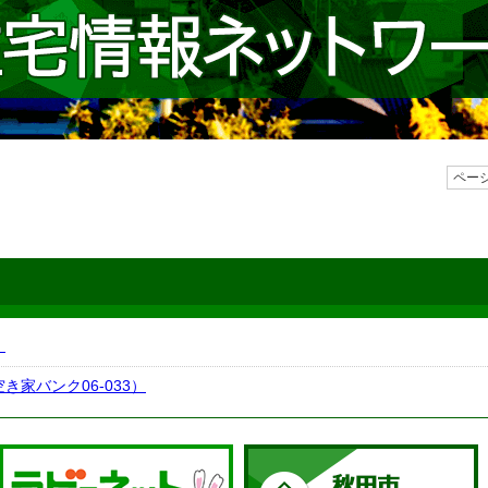
ページ
）
家バンク06-033）