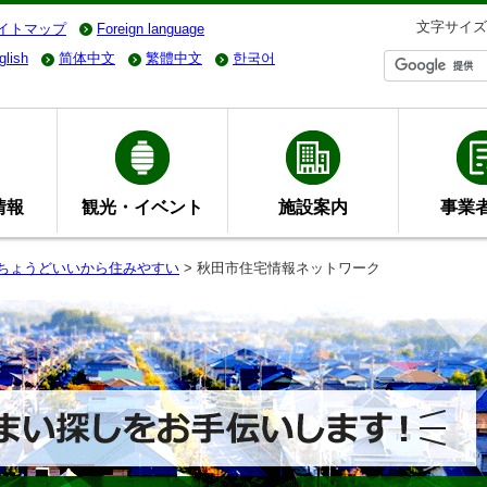
文字サイズ
イトマップ
Foreign language
glish
简体中文
繁體中文
한국어
情報
観光・イベント
施設案内
事業
- ちょうどいいから住みやすい
> 秋田市住宅情報ネットワーク