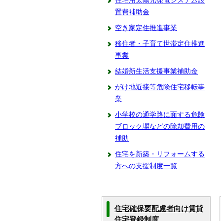
住宅用太陽光発電システム設
置費補助金
空き家定住推進事業
移住者・子育て世帯定住推進
事業
結婚新生活支援事業補助金
がけ地近接等危険住宅移転事
業
小学校の通学路に面する危険
ブロック塀などの除却費用の
補助
住宅を新築・リフォームする
方への支援制度一覧
住宅確保要配慮者向け賃貸
住宅登録制度