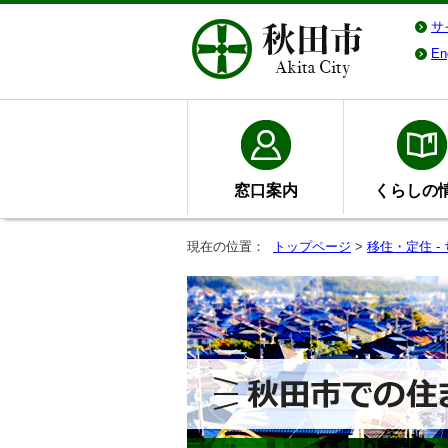
サ
En
窓口案内
くらしの
現在の位置：
トップページ
>
移住・定住 