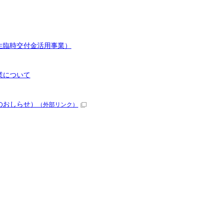
生臨時交付金活用事業）
業について
のおしらせ）
（外部リンク）