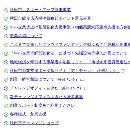
秋田市・スタートアップ協働事業
秋田市飲食店応援消費喚起ポイント還元事業
中小企業賃上げ基盤強化支援事業（物価高騰対応重点支援地方創
事業承継について
これまで実施したクラウドファンディング型ふるさと納税活用事
「中小企業等経営強化法」に基づく先端設備等導入計画について
地域経済を牽引する事業者を応援します！（地域未来投資促進法
秋田市創業支援ポータルサイト「アキチャレ」
（外部リンク）
創業・経営相談について
（外部リンク）
チャレンジオフィスあきた
（外部リンク）
新チャレンジオフィスあきた入居者募集
創業サポート制度をご利用ください
各種様式：創業支援
秋田市チャレンジショップ