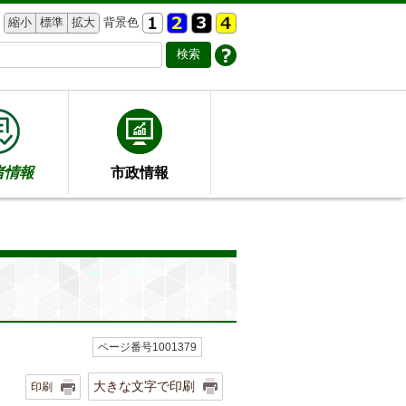
縮小
標準
拡大
背景色
者情報
市政情報
ページ番号1001379
大きな文字で印刷
印刷