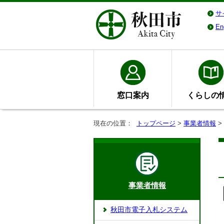
サ
En
窓口案内
くらしの
現在の位置：
トップページ
>
事業者情報
>
事業者情報
秋田市電子入札システム