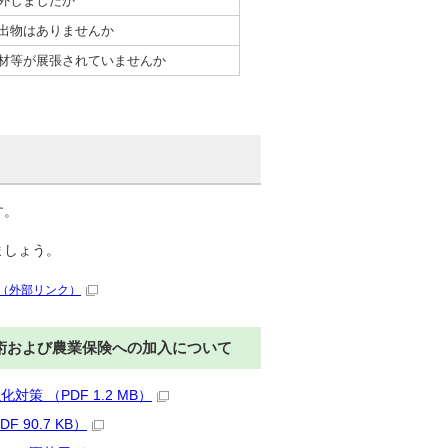
外しましたか
出物はありませんか
材等が展張されていませんか
す。
ましょう。
（外部リンク）
術および農業保険への加入について
 （PDF 1.2 MB）
90.7 KB）