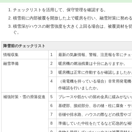
チェックリストを活用して、保守管理を確認する。
積雪前に内部被覆を開放した上で暖房を行い、融雪対策に努め
積雪深がハウスの耐雪強度を大きく上回る場合は、被覆資材を
ぐ。
降雪前のチェックリスト
情報収集
1
最新の気象情報、警報、注意報を常にチェ
融雪準備
2
暖房機の燃油残量は十分にありますか。
3
暖房機は正常に作動するか確認しましたか
4
（発電機を持っている場合）非常用発電機
作確認を行いましたか。
補強対策・雪の滑落促進
5
ブレースや筋かいの留め金具に緩みがない
6
基礎部、接続部分、谷の樋・柱に腐食・サ
7
谷樋や排水路、ハウスの際などの残雪やゴ
8
準備していた中柱をたてるなど応急的な補