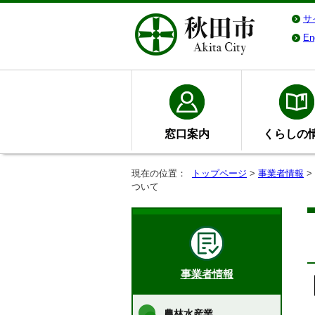
サ
En
窓口案内
くらしの
現在の位置：
トップページ
>
事業者情報
>
ついて
事業者情報
農林水産業