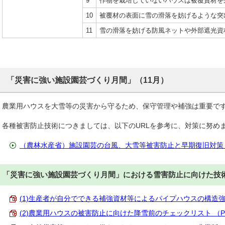
9
作物を栽培していないハウスは被覆資材を
10
被覆材の表面に雪の滑落を妨げるような突
11
雪の滑落を妨げる防風ネットや外部遮光資
「災害に強い施設園芸づくり月間」（11月）
農業用ハウスを大雪等の災害から守るため、保守管理や補強は重要で
各種被害防止技術につきましては、以下のURLを参考に、対策に努め
（農林水産省）施設園芸の台風、大雪等被害防止と早期復旧対策
「災害に強い施設園芸づくり月間」における雪害防止に向けた技
(1)生産者が自分でできる補強資材等によるパイプハウスの構造強化対策
(2)農業用ハウスの被害防止に向けた降雪前のチェックリスト （PDF 