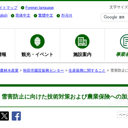
文字サイズ
イトマップ
Foreign language
glish
简体中文
繁體中文
한국어
情報
観光・イベント
施設案内
事業
農林水産業
>
秋田市園芸振興センター
>
生産振興に関すること
> 雪害防止
雪害防止に向けた技術対策および農業保険への加
ページ