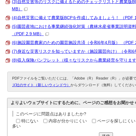
(3)自然災害等のリスクに備えるためのチェックリストと農業版BCP
MB）
(4)自然災害に備えて農業版BCPを作成してみましょう！ （PDF 101
(5)園芸産地における事業継続強化対策（農林水産省事業説明資
（PDF 2.9 MB）
(6)施設園芸農家のための園芸施設共済（令和6年4月版） （PDF 2.
(7)身近な災害リスクを知っていますか（施設園芸向け）（令和6年5月
(8)収入保険パンフレット（様々なリスクから農業経営を守ります！） 
PDFファイルをご覧いただくには、「Adobe（R） Reader（R）」が必
ズ社のサイト（新しいウィンドウ）
からダウンロード（無料）してください
よりよいウェブサイトにするために、ページのご感想をお聞かせ
このページに問題点はありましたか?
特にない
内容が分かりにくい
ページを探しにくい
多い