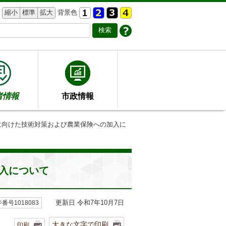
縮小
標準
拡大
背景色
者情報
市政情報
に向けた技術対策および農業保険への加入に
入について
更新日 令和7年10月7日
番号1018083
大きな文字で印刷
印刷