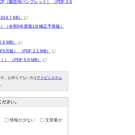
（園芸用パンフレット） （PDF 2.6
4.7 KB）
料）（令和5年度第1次補正予算版）
6 MB）
版） （PDF 2.1 MB）
（PDF 5.0 MB）
要です。お持ちでない方は
アドビシステム
。
ください。
情報が少ない
文章量が