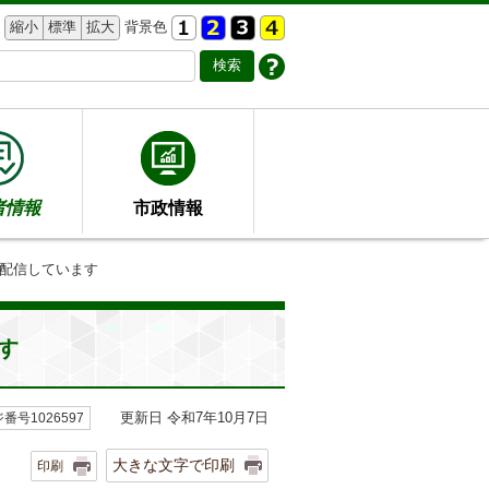
縮小
標準
拡大
背景色
者情報
市政情報
画を配信しています
す
更新日 令和7年10月7日
番号1026597
大きな文字で印刷
印刷