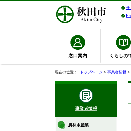
サ
En
窓口案内
くらしの
現在の位置：
トップページ
>
事業者情報
>
事業者情報
農林水産業