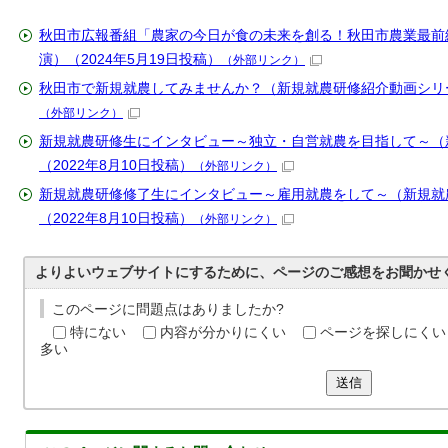
秋田市広報番組「農家の今日が食の未来を創る！秋田市農業最前線
演）（2024年5月19日投稿）
（外部リンク）
秋田市で新規就農してみませんか？（新規就農研修紹介動画シリーズ
（外部リンク）
新規就農研修生にインタビュー～独立・自営就農を目指して～（
（2022年8月10日投稿）
（外部リンク）
新規就農研修修了生にインタビュー～雇用就農をして～（新規就
（2022年8月10日投稿）
（外部リンク）
よりよいウェブサイトにするために、ページのご感想をお聞かせ
このページに問題点はありましたか?
特にない
内容が分かりにくい
ページを探しにくい
多い
送信