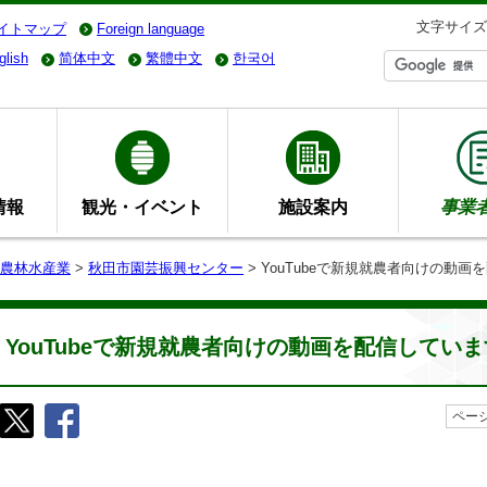
文字サイズ
イトマップ
Foreign language
glish
简体中文
繁體中文
한국어
情報
観光・イベント
施設案内
事業
農林水産業
>
秋田市園芸振興センター
> YouTubeで新規就農者向けの動
YouTubeで新規就農者向けの動画を配信していま
ページ