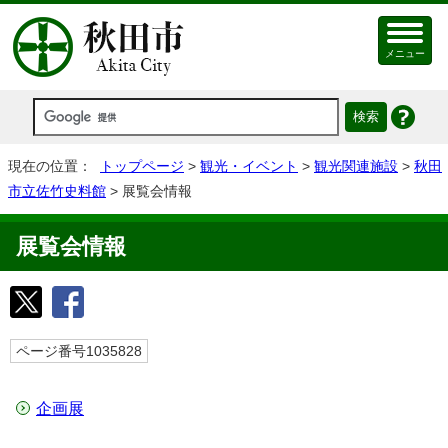
メニュー
現在の位置：
トップページ
>
観光・イベント
>
観光関連施設
>
秋田
市立佐竹史料館
> 展覧会情報
展覧会情報
ページ番号1035828
企画展