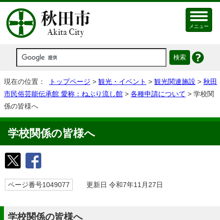
メニュー
現在の位置：
トップページ
>
観光・イベント
>
観光関連施設
>
秋田
市民俗芸能伝承館 愛称：ねぶり流し館
>
各種申請について
> 学校関
係の皆様へ
学校関係の皆様へ
ページ番号1049077
更新日 令和7年11月27日
学校関係の皆様へ