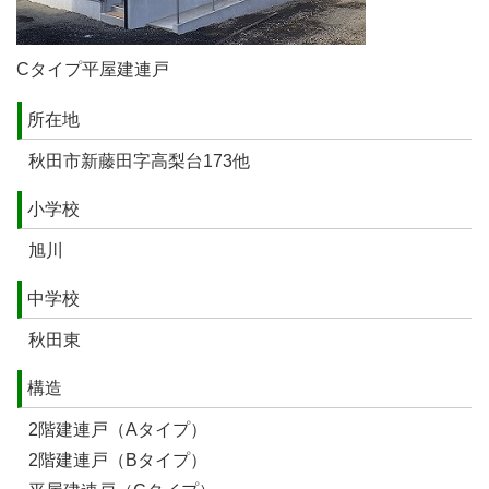
Cタイプ平屋建連戸
所在地
秋田市新藤田字高梨台173他
小学校
旭川
中学校
秋田東
構造
2階建連戸（Aタイプ）
2階建連戸（Bタイプ）