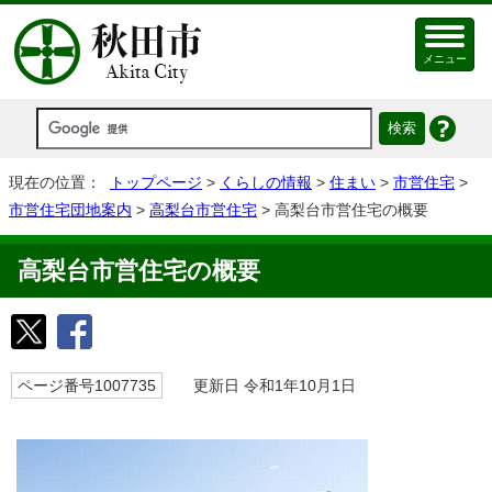
メニュー
現在の位置：
トップページ
>
くらしの情報
>
住まい
>
市営住宅
>
市営住宅団地案内
>
高梨台市営住宅
> 高梨台市営住宅の概要
高梨台市営住宅の概要
ページ番号1007735
更新日 令和1年10月1日