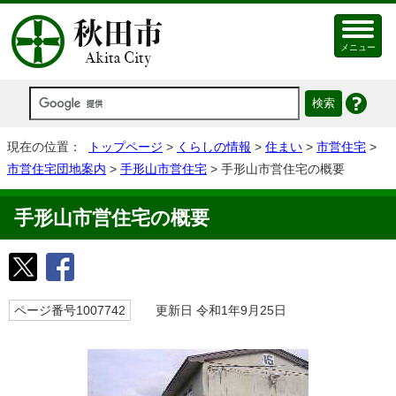
メニュー
現在の位置：
トップページ
>
くらしの情報
>
住まい
>
市営住宅
>
市営住宅団地案内
>
手形山市営住宅
> 手形山市営住宅の概要
手形山市営住宅の概要
ページ番号1007742
更新日 令和1年9月25日