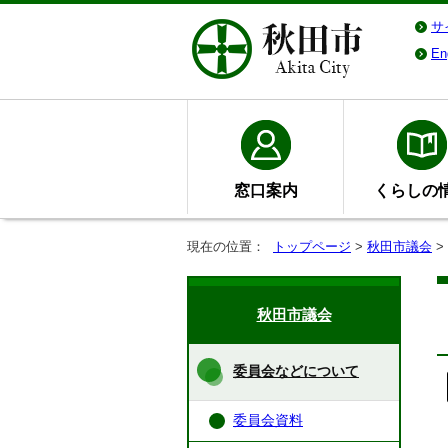
サ
En
窓口案内
くらしの
現在の位置：
トップページ
>
秋田市議会
>
秋田市議会
委員会などについて
委員会資料