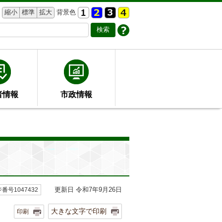
縮小
標準
拡大
背景色
者情報
市政情報
更新日 令和7年9月26日
番号1047432
大きな文字で印刷
印刷