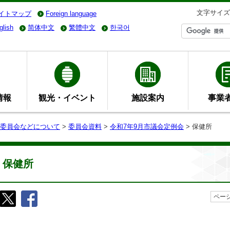
文字サイズ
イトマップ
Foreign language
glish
简体中文
繁體中文
한국어
情報
観光・イベント
施設案内
事業
委員会などについて
>
委員会資料
>
令和7年9月市議会定例会
> 保健所
保健所
ページ