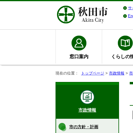
サ
En
窓口案内
くらしの
現在の位置：
トップページ
>
市政情報
>
市
市政情報
市の方針・計画