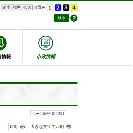
縮小
標準
拡大
背景色
者情報
市政情報
ページ番号1011251
大きな文字で印刷
印刷