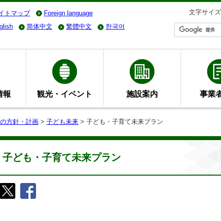
文字サイズ
イトマップ
Foreign language
glish
简体中文
繁體中文
한국어
情報
観光・イベント
施設案内
事業
の方針・計画
>
子ども未来
> 子ども・子育て未来プラン
子ども・子育て未来プラン