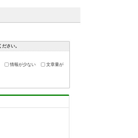
ください。
情報が少ない
文章量が