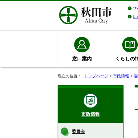
サ
En
窓口案内
くらしの
現在の位置：
トップページ
>
市政情報
>
委
市政情報
委員会