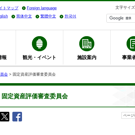
文字サイズ
イトマップ
Foreign language
glish
简体中文
繁體中文
한국어
情報
観光・イベント
施設案内
事業
員会
> 固定資産評価審査委員会
固定資産評価審査委員会
ページ番