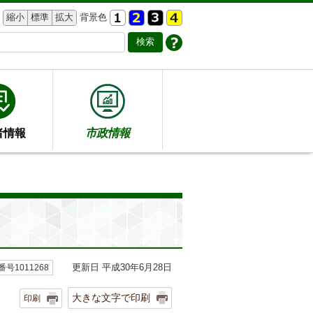
縮小
標準
拡大
背景色
者情報
市政情報
更新日 平成30年6月28日
号1011268
大きな文字で印刷
印刷