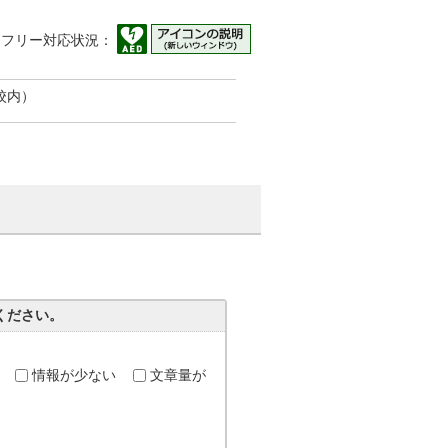
アフリー対応状況：
校内）
ください。
情報が少ない
文章量が