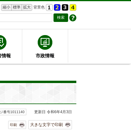
縮小
標準
拡大
背景色
者情報
市政情報
更新日 令和6年4月3日
ジ番号1011140
大きな文字で印刷
印刷