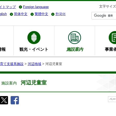
文字サイズ
イトマップ
Foreign language
glish
简体中文
繁體中文
한국어
情報
観光・イベント
施設案内
事業
育て支援系施設
>
河辺地域
> 河辺児童室
河辺児童室
施設案内
ペー