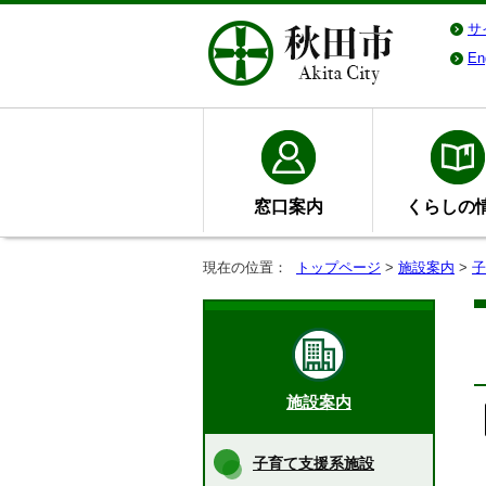
サ
En
窓口案内
くらしの
現在の位置：
トップページ
>
施設案内
>
子
施設案内
子育て支援系施設