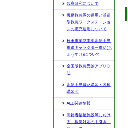
観察研究について
機動救急隊の運用と派遣
型救急ワークステーショ
ンの拡充運用について
秋田市消防本部応急手当
推進キャラクター提助(ち
ょうすけ)について
全国版救急受診アプリQ
助
応急手当普及講習・各種
講習会
AED関連情報
高齢者福祉施設等におけ
る「救急対応の手引き」