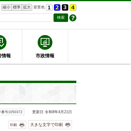
縮小
標準
拡大
背景色
者情報
市政情報
更新日 令和8年4月21日
番号1050372
大きな文字で印刷
印刷