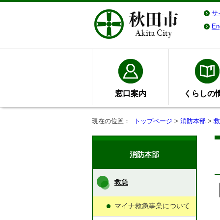
サ
En
窓口案内
くらしの
現在の位置：
トップページ
>
消防本部
>
救
消防本部
救急
マイナ救急事業について