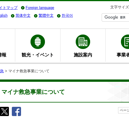
文字サイズ
イトマップ
Foreign language
glish
简体中文
繁體中文
한국어
情報
観光・イベント
施設案内
事業
急
> マイナ救急事業について
マイナ救急事業について
ページ