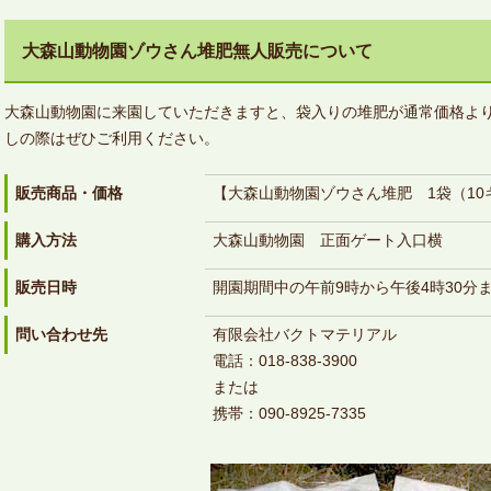
大森山動物園ゾウさん堆肥無人販売について
大森山動物園に来園していただきますと、袋入りの堆肥が通常価格よ
しの際はぜひご利用ください。
販売商品・価格
【大森山動物園ゾウさん堆肥 1袋（10
購入方法
大森山動物園 正面ゲート入口横
販売日時
開園期間中の午前9時から午後4時30分
問い合わせ先
有限会社バクトマテリアル
電話：018-838-3900
または
携帯：090-8925-7335