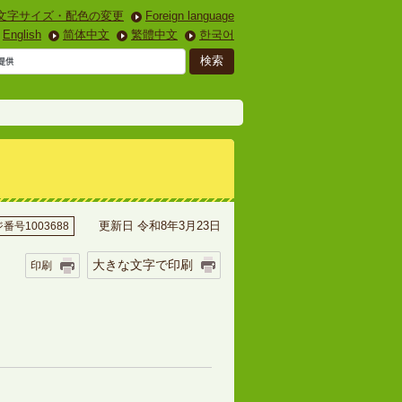
文字サイズ・配色の変更
Foreign language
English
简体中文
繁體中文
한국어
更新日 令和8年3月23日
番号1003688
大きな文字で印刷
印刷