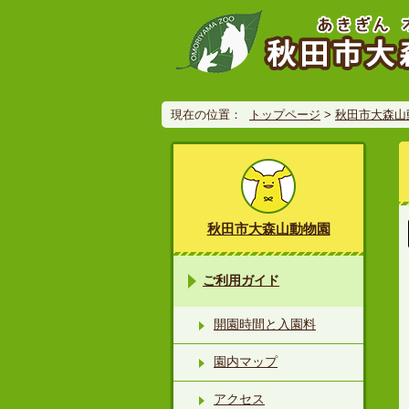
現在の位置：
トップページ
>
秋田市大森山
秋田市大森山動物園
ご利用ガイド
開園時間と入園料
園内マップ
アクセス