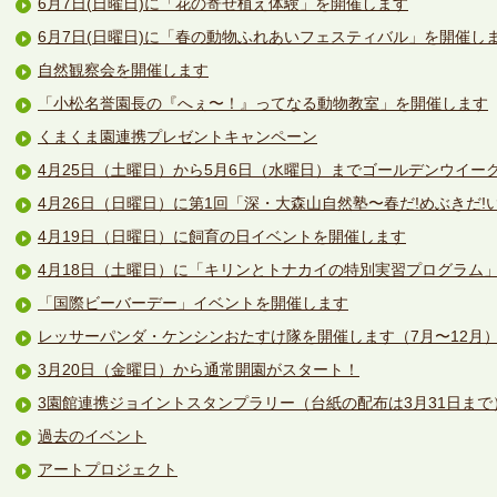
6月7日(日曜日)に「花の寄せ植え体験」を開催します
6月7日(日曜日)に「春の動物ふれあいフェスティバル」を開催し
自然観察会を開催します
「小松名誉園長の『へぇ〜！』ってなる動物教室」を開催します
くまくま園連携プレゼントキャンペーン
4月25日（土曜日）から5月6日（水曜日）までゴールデンウイー
4月26日（日曜日）に第1回「深・大森山自然塾〜春だ!めぶきだ!
4月19日（日曜日）に飼育の日イベントを開催します
4月18日（土曜日）に「キリンとトナカイの特別実習プログラム
「国際ビーバーデー」イベントを開催します
レッサーパンダ・ケンシンおたすけ隊を開催します（7月〜12月
3月20日（金曜日）から通常開園がスタート！
3園館連携ジョイントスタンプラリー（台紙の配布は3月31日まで
過去のイベント
アートプロジェクト