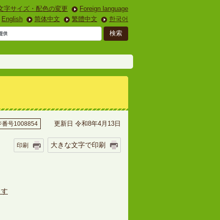
文字サイズ・配色の変更
Foreign language
English
简体中文
繁體中文
한국어
更新日 令和8年4月13日
番号1008854
大きな文字で印刷
印刷
ます