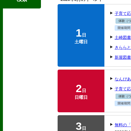
子育て応
体験（
開催期間
1
日
土崎図書
土曜日
きららと
新屋図書
なんぴあ
2
子育て応
日
体験（
日曜日
開催期間
3
無料の「
日