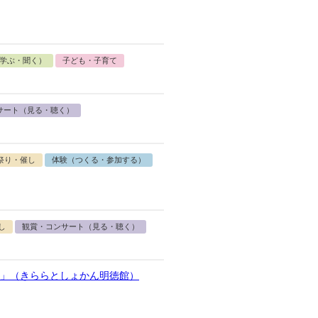
学ぶ・聞く）
子ども・子育て
サート（見る・聴く）
祭り・催し
体験（つくる・参加する）
し
観賞・コンサート（見る・聴く）
」（きららとしょかん明徳館）