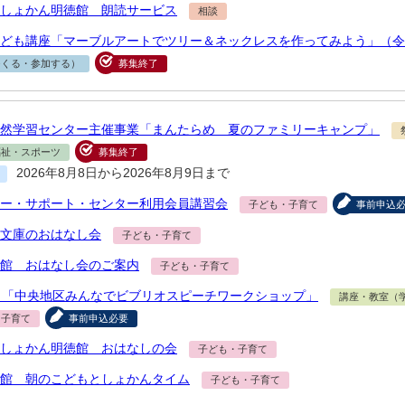
しょかん明徳館 朗読サービス
相談
ども講座「マーブルアートでツリー＆ネックレスを作ってみよう」（令和
つくる・参加する）
募集終了
然学習センター主催事業「まんたらめ 夏のファミリーキャンプ」
福祉・スポーツ
募集終了
2026年8月8日から2026年8月9日まで
ー・サポート・センター利用会員講習会
子ども・子育て
事前申込
文庫のおはなし会
子ども・子育て
館 おはなし会のご案内
子ども・子育て
 「中央地区みんなでビブリオスピーチワークショップ」
講座・教室（
・子育て
事前申込必要
しょかん明徳館 おはなしの会
子ども・子育て
館 朝のこどもとしょかんタイム
子ども・子育て