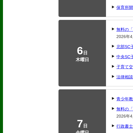
保育所開
無料の「
2026
6
北部SC
日
中央SC
木曜日
子育て交
法律相談
青少年教
無料の「
2026
7
日
行政書士
金曜日