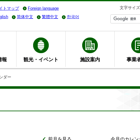
文字サイズ
イトマップ
Foreign language
glish
简体中文
繁體中文
한국어
情報
観光・イベント
施設案内
事業
ンダー
前月を見る
今月のカレン