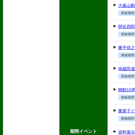
大森山動
開催期間
関谷四
開催期間
勝平得之
開催期間
地蔵田遺
開催期間
開館10
開催期間
農業子ど
開催期間
期間イベント
資料展示