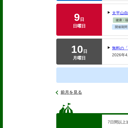
太平山自
9
日
健康・
日曜日
開催期間
10
無料の「
日
2026
月曜日
前月を見る
7
日間以上