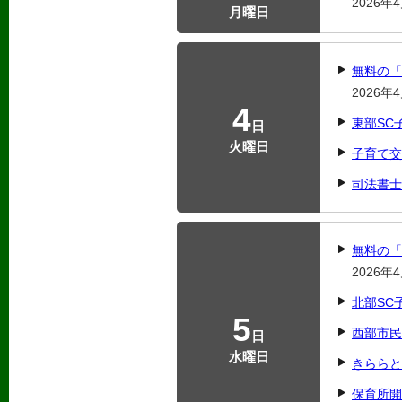
2026
月曜日
無料の「
2026
4
東部SC
日
火曜日
子育て交
司法書士
無料の「
2026
北部SC
5
西部市民
日
水曜日
きららと
保育所開