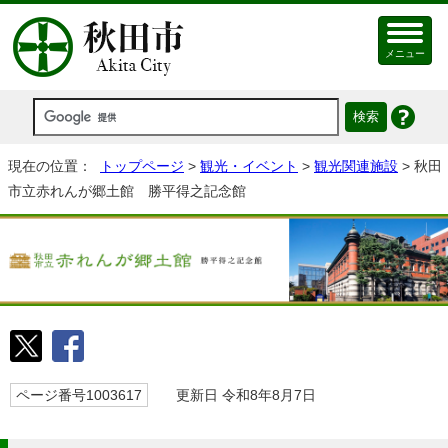
メニュー
現在の位置：
トップページ
>
観光・イベント
>
観光関連施設
> 秋田
市立赤れんが郷土館 勝平得之記念館
ページ番号1003617
更新日 令和8年8月7日