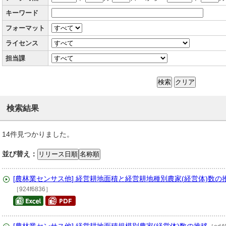
キーワード
フォーマット
ライセンス
担当課
検索
クリア
検索結果
14件見つかりました。
並び替え：
リリース日順
名称順
[農林業センサス他] 経営耕地面積と経営耕地種別農家(経営体)数の
［924f6836］