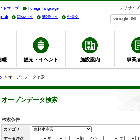
文字サイズ
イトマップ
Foreign language
glish
简体中文
繁體中文
한국어
情報
観光・イベント
施設案内
事業
タ
> オープンデータ検索
オープンデータ検索
検索条件
カテゴリ
データ時点
年
月
日 から
年