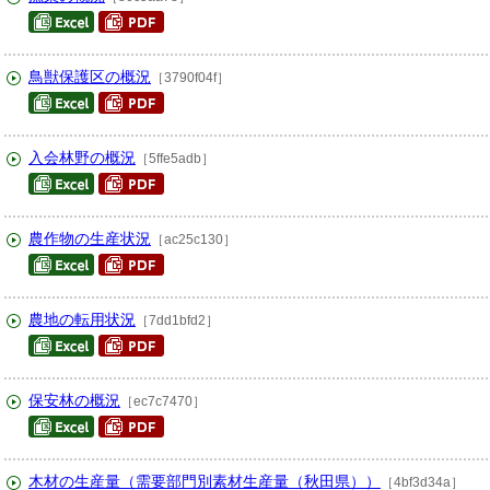
鳥獣保護区の概況
［3790f04f］
入会林野の概況
［5ffe5adb］
農作物の生産状況
［ac25c130］
農地の転用状況
［7dd1bfd2］
保安林の概況
［ec7c7470］
木材の生産量（需要部門別素材生産量（秋田県））
［4bf3d34a］