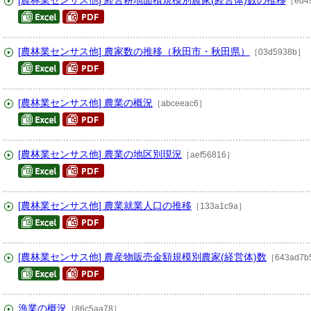
[農林業センサス他] 経営耕地面積規模別農家(経営体)数の推移
［ed4
[農林業センサス他] 農家数の推移（秋田市・秋田県）
［03d5938b］
[農林業センサス他] 農業の概況
［abceeac6］
[農林業センサス他] 農業の地区別現況
［aef56816］
[農林業センサス他] 農業就業人口の推移
［133a1c9a］
[農林業センサス他] 農産物販売金額規模別農家(経営体)数
［643ad7b
漁業の概況
［86c5aa78］