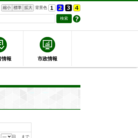
縮小
標準
拡大
背景色
者情報
市政情報
月
日 まで