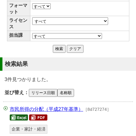
フォーマ
ット
ライセン
ス
担当課
検索
クリア
検索結果
3件見つかりました。
並び替え：
リリース日順
名称順
市民所得の分配（平成27年基準）
［8d727274］
企業・家計・経済