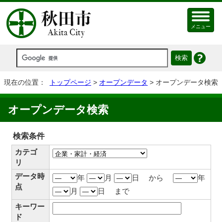
メニュー
現在の位置：
トップページ
>
オープンデータ
> オープンデータ検索
オープンデータ検索
検索条件
カテゴ
リ
データ時
年
月
日 から
年
点
月
日 まで
キーワー
ド