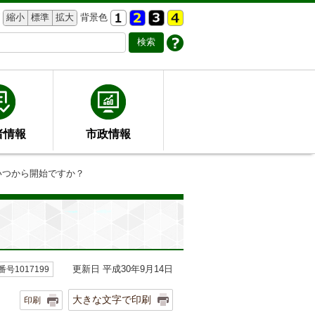
縮小
標準
拡大
背景色
者情報
市政情報
いつから開始ですか？
更新日 平成30年9月14日
号1017199
大きな文字で印刷
印刷