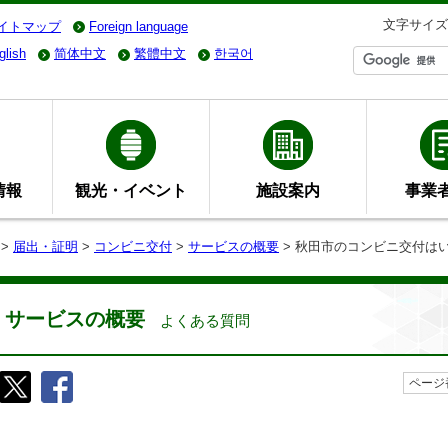
文字サイズ
イトマップ
Foreign language
glish
简体中文
繁體中文
한국어
情報
観光・イベント
施設案内
事業
>
届出・証明
>
コンビニ交付
>
サービスの概要
> 秋田市のコンビニ交付は
サービスの概要
よくある質問
ページ番