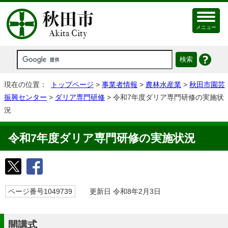
メニュー
現在の位置：
トップページ
>
事業者情報
>
農林水産業
>
秋田市園芸
振興センター
>
ダリア専門研修
> 令和7年度ダリア専門研修の実施状
況
令和7年度ダリア専門研修の実施状況
ページ番号1049739
更新日 令和8年2月3日
開講式