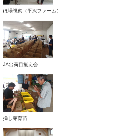
ほ場視察（平沢ファーム）
JA出荷目揃え会
挿し芽育苗