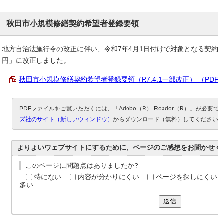
秋田市小規模修繕契約希望者登録要領
地方自治法施行令の改正に伴い、令和7年4月1日付けで対象となる契約
円」に改正しました。
秋田市小規模修繕契約希望者登録要領（R7.4.1一部改正） （PDF 6
PDFファイルをご覧いただくには、「Adobe（R） Reader（R）」が必
ズ社のサイト（新しいウィンドウ）
からダウンロード（無料）してください
よりよいウェブサイトにするために、ページのご感想をお聞かせ
このページに問題点はありましたか?
特にない
内容が分かりにくい
ページを探しにくい
多い
送信