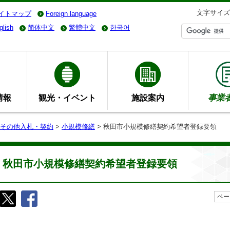
文字サイズ
イトマップ
Foreign language
glish
简体中文
繁體中文
한국어
情報
観光・イベント
施設案内
事業
その他入札・契約
>
小規模修繕
> 秋田市小規模修繕契約希望者登録要領
秋田市小規模修繕契約希望者登録要領
ペー