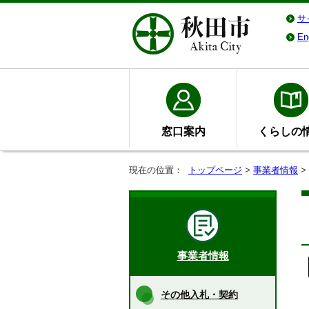
サ
En
窓口案内
くらしの
現在の位置：
トップページ
>
事業者情報
>
事業者情報
その他入札・契約