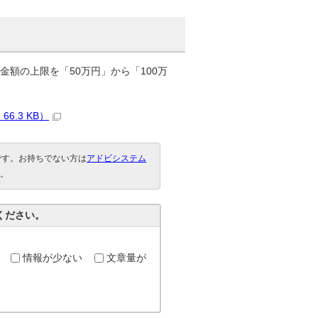
金額の上限を「50万円」から「100万
6.3 KB）
要です。お持ちでない方は
アドビシステム
。
ください。
情報が少ない
文章量が