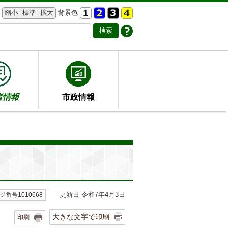
縮小
標準
拡大
背景色
者情報
市政情報
更新日 令和7年4月3日
ジ番号1010668
大きな文字で印刷
印刷