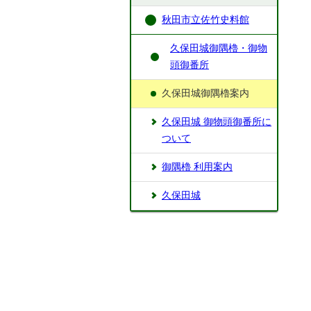
秋田市立佐竹史料館
久保田城御隅櫓・御物
頭御番所
久保田城御隅櫓案内
久保田城 御物頭御番所に
ついて
御隅櫓 利用案内
久保田城