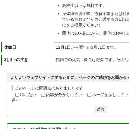
高校生以下は無料です。
身体障害者手帳、療育手帳または精
ている方およびその介護する方1名
IDをご掲示ください）
団体は20人以上から、受付にお申し
休館日
12月1日から翌年の3月31日まで。
利用上の注意
館内での火気、飲食は厳禁です。その他
よりよいウェブサイトにするために、ページのご感想をお聞かせ
このページに問題点はありましたか?
特にない
内容が分かりにくい
ページを探しにくい
多い
送信