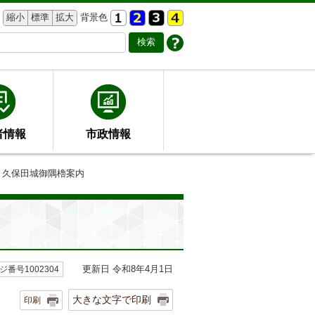
縮小
標準
拡大
背景色
者情報
市政情報
 久保田城御隅櫓案内
更新日 令和8年4月1日
ジ番号1002304
大きな文字で印刷
印刷