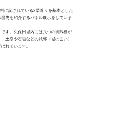
史料に記されている2階造りを基本とした
の歴史を紹介するパネル展示をしていま
とです。久保田城内には八つの御隅櫓が
き、土塁や石垣などの城郭（城の囲い）
呼ばれています。