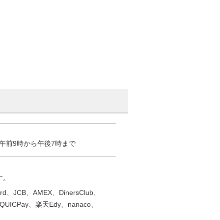
午前9時から午後7時まで
す。
、JCB、AMEX、DinersClub、
ICPay、楽天Edy、nanaco、
）