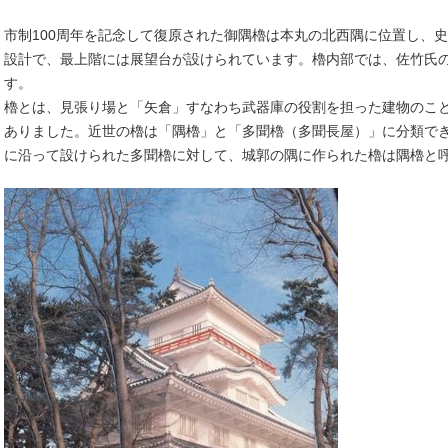
市制100周年を記念して復原された御隅櫓は本丸の北西隅に位置し、
設計で、最上階には展望台が設けられています。櫓内部では、佐竹氏
す。
櫓とは、見張り場と「矢倉」すなわち武器庫の役割を担った建物のこ
ありました。近世の櫓は「隅櫓」と「多聞櫓（多聞長屋）」に分類で
に沿って設けられた多聞櫓に対して、城郭の隅に作られた櫓は隅櫓と