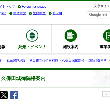
文字サイズ
イトマップ
Foreign language
glish
简体中文
繁體中文
한국어
情報
観光・イベント
施設案内
事業
ト
>
観光関連施設
>
秋田市立佐竹史料館
>
久保田城御隅櫓・御物頭御番所
>
久保田城御隅櫓案内
ペー