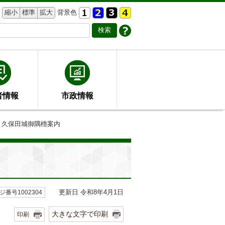
縮小
標準
拡大
背景色
者情報
市政情報
 久保田城御隅櫓案内
更新日 令和8年4月1日
ジ番号1002304
大きな文字で印刷
印刷