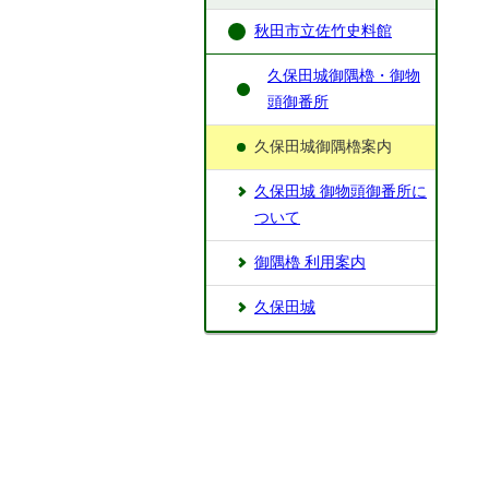
秋田市立佐竹史料館
久保田城御隅櫓・御物
頭御番所
久保田城御隅櫓案内
久保田城 御物頭御番所に
ついて
御隅櫓 利用案内
久保田城