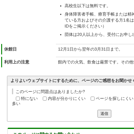
高校生以下は無料です。
身体障害者手帳、療育手帳または精
ている方およびその介護する方1名
IDをご掲示ください）
団体は20人以上から、受付にお申し
休館日
12月1日から翌年の3月31日まで。
利用上の注意
館内での火気、飲食は厳禁です。その他
よりよいウェブサイトにするために、ページのご感想をお聞かせ
このページに問題点はありましたか?
特にない
内容が分かりにくい
ページを探しにくい
多い
送信