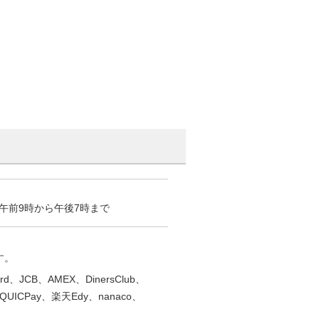
午前9時から午後7時まで
す。
、JCB、AMEX、DinersClub、
ICPay、楽天Edy、nanaco、
）