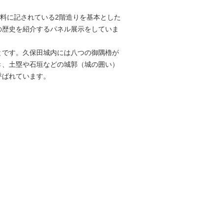
史料に記されている2階造りを基本とした
の歴史を紹介するパネル展示をしていま
とです。久保田城内には八つの御隅櫓が
き、土塁や石垣などの城郭（城の囲い）
呼ばれています。