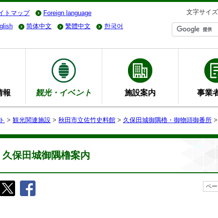
文字サイズ
イトマップ
Foreign language
glish
简体中文
繁體中文
한국어
情報
観光・イベント
施設案内
事業
ト
>
観光関連施設
>
秋田市立佐竹史料館
>
久保田城御隅櫓・御物頭御番所
>
久保田城御隅櫓案内
ペー