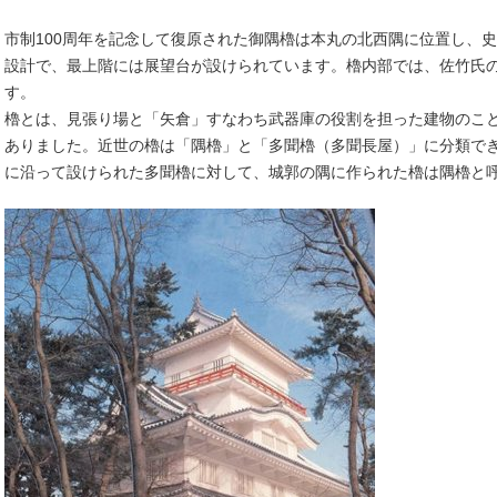
市制100周年を記念して復原された御隅櫓は本丸の北西隅に位置し、
設計で、最上階には展望台が設けられています。櫓内部では、佐竹氏
す。
櫓とは、見張り場と「矢倉」すなわち武器庫の役割を担った建物のこ
ありました。近世の櫓は「隅櫓」と「多聞櫓（多聞長屋）」に分類で
に沿って設けられた多聞櫓に対して、城郭の隅に作られた櫓は隅櫓と