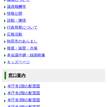
議員報酬等
情報公開
請願・陳情
行政視察について
広報活動
秋田市のあらまし
後援・協賛・共催
本会議中継・録画映像
キッズページ
窓口案内
本庁舎1階の配置図
本庁舎2階の配置図
本庁舎3階の配置図
本庁舎4階の配置図