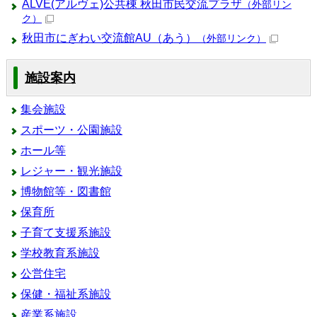
ALVE(アルヴェ)公共棟 秋田市民交流プラザ
（外部リン
ク）
秋田市にぎわい交流館AU（あう）
（外部リンク）
施設案内
集会施設
スポーツ・公園施設
ホール等
レジャー・観光施設
博物館等・図書館
保育所
子育て支援系施設
学校教育系施設
公営住宅
保健・福祉系施設
産業系施設