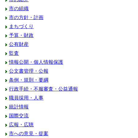
市の組織
市の方針・計画
まちづくり
予算・財政
公有財産
監査
情報公開・個人情報保護
公文書管理・公報
条例・規則・要綱
行政手続・不服審査・公益通報
職員採用・人事
統計情報
国際交流
広報・広聴
市への意見・提案