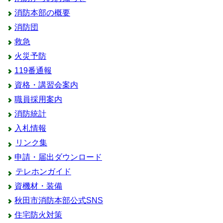
消防本部の概要
消防団
救急
火災予防
119番通報
資格・講習会案内
職員採用案内
消防統計
入札情報
リンク集
申請・届出ダウンロード
テレホンガイド
資機材・装備
秋田市消防本部公式SNS
住宅防火対策