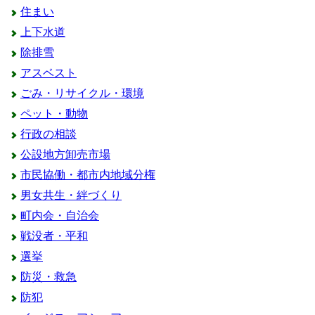
住まい
上下水道
除排雪
アスベスト
ごみ・リサイクル・環境
ペット・動物
行政の相談
公設地方卸売市場
市民協働・都市内地域分権
男女共生・絆づくり
町内会・自治会
戦没者・平和
選挙
防災・救急
防犯