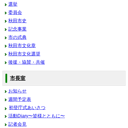
選挙
委員会
秋田市史
記念事業
市の式典
秋田市文化章
秋田市文化選奨
後援・協賛・共催
市長室
お知らせ
週間予定表
初登庁式あいさつ
活動Diary〜皆様とともに〜
記者会見