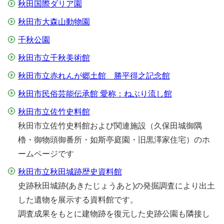
秋田国際ダリア園
秋田市大森山動物園
千秋公園
秋田市立千秋美術館
秋田市立赤れんが郷土館 勝平得之記念館
秋田市民俗芸能伝承館 愛称：ねぶり流し館
秋田市立佐竹史料館
秋田市立佐竹史料館および関連施設（久保田城御隅
櫓・御物頭御番所・如斯亭庭園・旧黒澤家住宅）のホ
ームページです
秋田市立秋田城跡歴史資料館
史跡秋田城跡(あきたじょうあと)の発掘調査により出土
した遺物を展示する資料館です。
調査成果をもとに建物跡を復元した史跡公園も隣接し