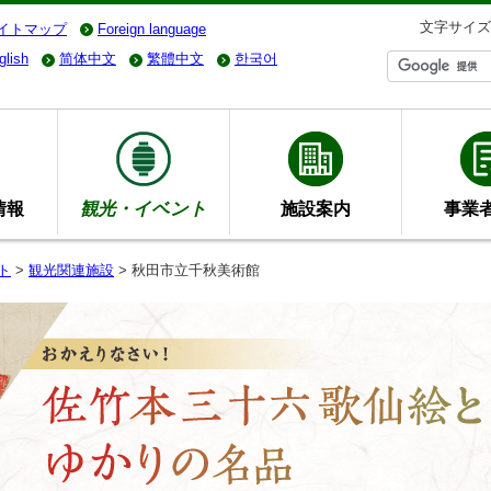
文字サイズ
イトマップ
Foreign language
glish
简体中文
繁體中文
한국어
情報
観光・イベント
施設案内
事業
ト
>
観光関連施設
> 秋田市立千秋美術館