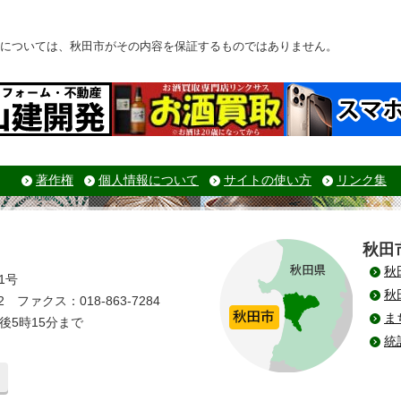
については、秋田市がその内容を保証するものではありません。
著作権
個人情報について
サイトの使い方
リンク集
秋田
秋
1号
秋
 ファクス：018-863-7284
ま
後5時15分まで
統