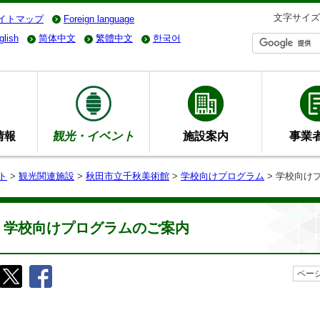
文字サイズ
イトマップ
Foreign language
glish
简体中文
繁體中文
한국어
情報
観光・イベント
施設案内
事業
ト
>
観光関連施設
>
秋田市立千秋美術館
>
学校向けプログラム
> 学校向け
学校向けプログラムのご案内
ページ