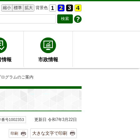
縮小
標準
拡大
背景色
者情報
市政情報
プログラムのご案内
更新日 令和7年3月22日
番号1002353
大きな文字で印刷
印刷