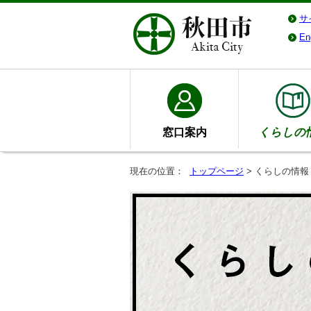
サ
En
窓口案内
くらしの
現在の位置：
トップページ
> くらしの情報