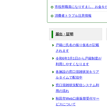
市役所職員になりすまし、お金を
消費者トラブル注意情報
届出・証明
戸籍に氏名の振り仮名が記載
されます
令和6年3月1日から戸籍制度が
利用しやすくなります
各施設の窓口混雑状況をリア
ルタイムで配信中
窓口混雑状況配信システム利
用の流れ
秋田市Web口座振替受付サー
ビスについて