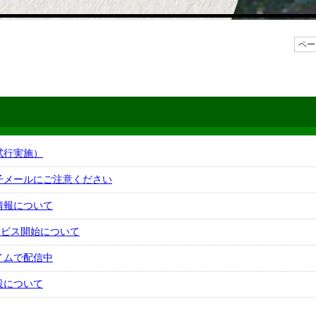
ペー
試行実施）
子メールにご注意ください
情報について
サービス開始について
イムで配信中
設について