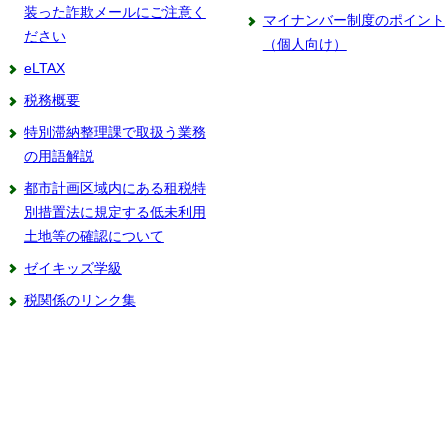
装った詐欺メールにご注意く
マイナンバー制度のポイント
ださい
（個人向け）
eLTAX
税務概要
特別滞納整理課で取扱う業務
の用語解説
都市計画区域内にある租税特
別措置法に規定する低未利用
土地等の確認について
ゼイキッズ学級
税関係のリンク集