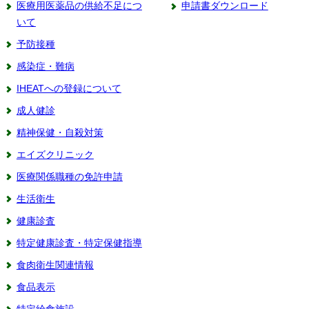
医療用医薬品の供給不足につ
申請書ダウンロード
いて
予防接種
感染症・難病
IHEATへの登録について
成人健診
精神保健・自殺対策
エイズクリニック
医療関係職種の免許申請
生活衛生
健康診査
特定健康診査・特定保健指導
食肉衛生関連情報
食品表示