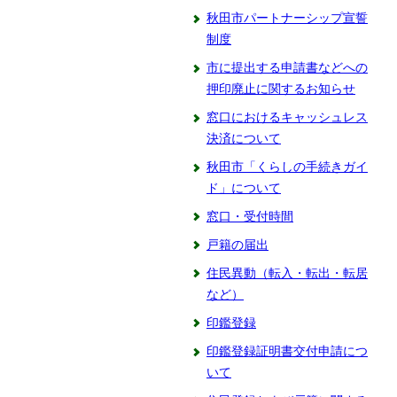
秋田市パートナーシップ宣誓
制度
市に提出する申請書などへの
押印廃止に関するお知らせ
窓口におけるキャッシュレス
決済について
秋田市「くらしの手続きガイ
ド」について
窓口・受付時間
戸籍の届出
住民異動（転入・転出・転居
など）
印鑑登録
印鑑登録証明書交付申請につ
いて