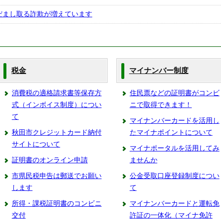
だまし取る詐欺が増えています
税金
マイナンバー制度
消費税の適格請求書等保存方
住民票などの証明書がコンビ
式（インボイス制度）につい
ニで取得できます！
て
マイナンバーカードを活用し
秋田市クレジットカード納付
たマイナポイントについて
サイトについて
マイナポータルを活用してみ
証明書のオンライン申請
ませんか
市県民税申告は郵送でお願い
公金受取口座登録制度につい
します
て
所得・課税証明書のコンビニ
マイナンバーカードと運転免
交付
許証の一体化（マイナ免許