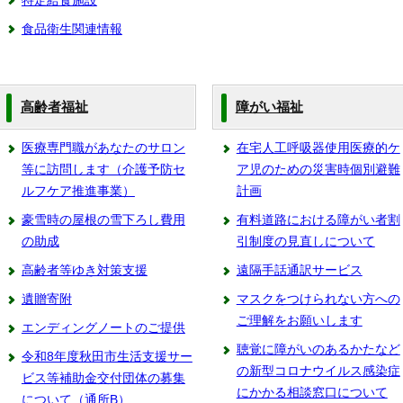
特定給食施設
食品衛生関連情報
高齢者福祉
障がい福祉
医療専門職があなたのサロン
在宅人工呼吸器使用医療的ケ
等に訪問します（介護予防セ
ア児のための災害時個別避難
ルフケア推進事業）
計画
豪雪時の屋根の雪下ろし費用
有料道路における障がい者割
の助成
引制度の見直しについて
高齢者等ゆき対策支援
遠隔手話通訳サービス
遺贈寄附
マスクをつけられない方への
ご理解をお願いします
エンディングノートのご提供
聴覚に障がいのあるかたなど
令和8年度秋田市生活支援サー
の新型コロナウイルス感染症
ビス等補助金交付団体の募集
にかかる相談窓口について
について（通所B）