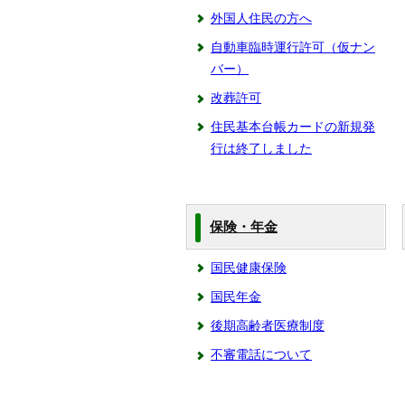
外国人住民の方へ
自動車臨時運行許可（仮ナン
バー）
改葬許可
住民基本台帳カードの新規発
行は終了しました
保険・年金
国民健康保険
国民年金
後期高齢者医療制度
不審電話について