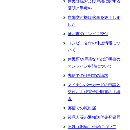
住民登録および戸籍に関する
証明と手数料
自動交付機は稼働を終了しま
した
証明書のコンビニ交付
コンビニ交付の休止情報につ
いて
住民票や戸籍などの証明書の
オンライン申請について
郵便での証明書の請求
マイナンバーカードの申請と
交付および電子証明書の手続
き
郵便での転出届
後見人等の通知送付先登録届
旧姓（旧氏）併記について