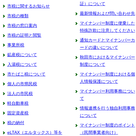
証）について
市税に関するお知らせ
最新情報および問い合わせ先
市税の種類
マイナンバー制度に便乗した
市税の窓口案内
特殊詐欺に注意してください
市税の証明と閲覧
通知カードとマイナンバーカ
事業所税
ードの違いについて
鉱産税について
秋田市におけるマイナンバー
入湯税について
制度について
市たばこ税について
マイナンバー制度における個
人情報保護について
個人の市県民税
マイナンバー利用事務につい
法人の市民税
て
軽自動車税
情報連携を行う独自利用事務
固定資産税
について
税の納付
マイナンバー制度のポイント
eLTAX（エルタックス）等を
（民間事業者向け）