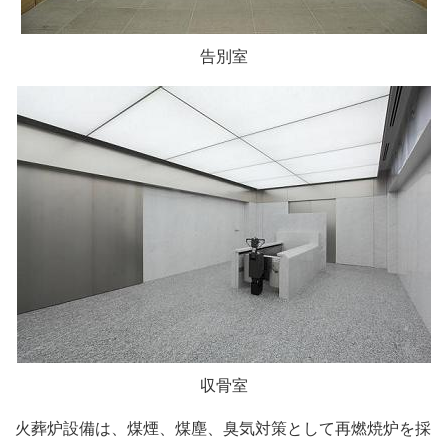
告別室
収骨室
火葬炉設備は、煤煙、煤塵、臭気対策として再燃焼炉を採