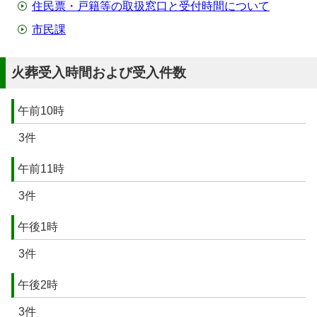
住民票・戸籍等の取扱窓口と受付時間について
市民課
火葬受入時間および受入件数
午前10時
3件
午前11時
3件
午後1時
3件
午後2時
3件