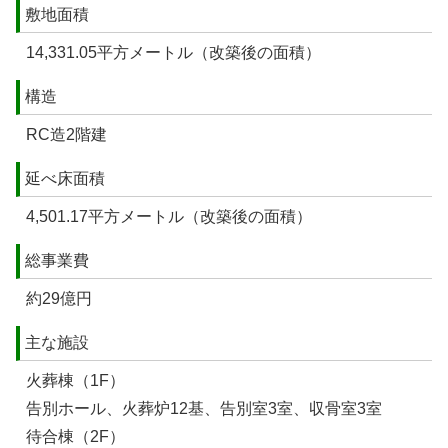
敷地面積
14,331.05平方メートル（改築後の面積）
構造
RC造2階建
延べ床面積
4,501.17平方メートル（改築後の面積）
総事業費
約29億円
主な施設
火葬棟（1F）
告別ホール、火葬炉12基、告別室3室、収骨室3室
待合棟（2F）