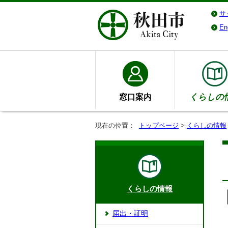
サ
En
窓口案内
くらしの
現在の位置：
トップページ
>
くらしの情報
くらしの情報
届出・証明