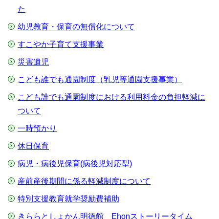
た
幼児教育・保育の無償化について
すこやか子育て支援事業
災害遺児
こども誰でも通園制度（乳児等通園支援事業）
こども誰でも通園制度における利用料金の負担軽減に
ついて
一時預かり
休日保育
病児・病後児保育(病後児対応型)
産前産後期間に係る軽減制度について
特別支援教育就学奨励費補助
きららとしょかん明徳館 Ehonストーリータイム