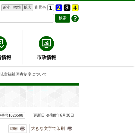
縮小
標準
拡大
背景色
者情報
市政情報
等児童福祉医療制度について
更新日 令和8年6月30日
番号1026598
大きな文字で印刷
印刷