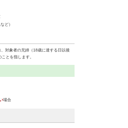
童
児など）
、対象者の兄姉（18歳に達する日以後
のことを指します。
い
場合