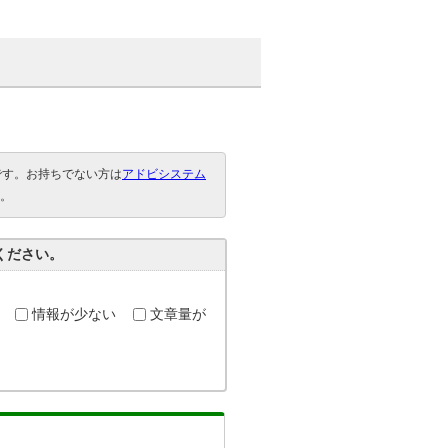
要です。お持ちでない方は
アドビシステム
。
ください。
情報が少ない
文章量が