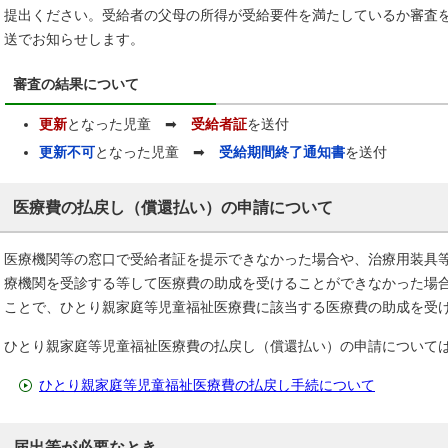
提出ください。受給者の父母の所得が受給要件を満たしているか審査
送でお知らせします。
審査の結果について
更新
となった児童 ➡
受給者証
を送付
更新不可
となった児童 ➡
受給期間終了通知書
を送付
医療費の払戻し（償還払い）の申請について
医療機関等の窓口で受給者証を提示できなかった場合や、治療用装具
療機関を受診する等して医療費の助成を受けることができなかった場
ことで、ひとり親家庭等児童福祉医療費に該当する医療費の助成を受
ひとり親家庭等児童福祉医療費の払戻し（償還払い）の申請について
ひとり親家庭等児童福祉医療費の払戻し手続について
届出等が必要なとき