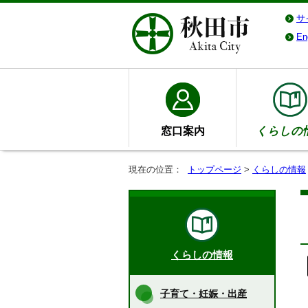
サ
En
窓口案内
くらしの
現在の位置：
トップページ
>
くらしの情報
くらしの情報
子育て・妊娠・出産