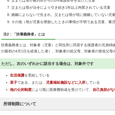
父または母が裁判所からのDV保護命令を受けた児童
父または母が法令により引き続き1年以上拘禁されている児童
婚姻によらないで生まれ、父または母が現に婚姻していない児
その他（母が児童を懐胎したときの事情が不明である児童、棄
注2：「扶養義務者」とは
扶養義務者とは、対象者（児童）と同住所に同居する保護者の兄弟姉妹
の最初の4月1日を経過した者）、対象者の祖父母、対象者の曾祖父母
ただし、次のいずれかに該当する場合は、対象外です
生活保護
を受給している
里子
である、または、
児童福祉施設などに入所
している
他の公的制度
により既に医療費助成を受けていて、
自己負担がな
所得制限について