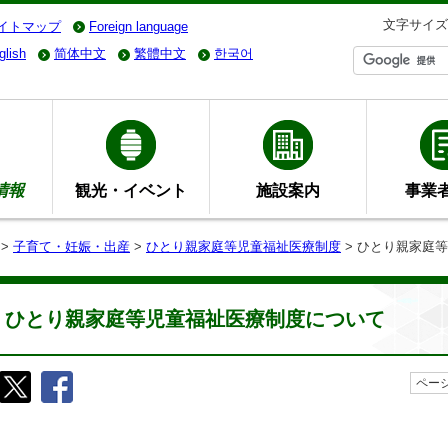
文字サイズ
イトマップ
Foreign language
glish
简体中文
繁體中文
한국어
情報
観光・イベント
施設案内
事業
>
子育て・妊娠・出産
>
ひとり親家庭等児童福祉医療制度
> ひとり親家庭
ひとり親家庭等児童福祉医療制度について
ページ