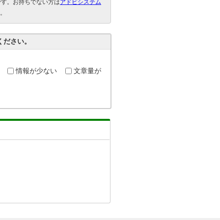
要です。お持ちでない方は
アドビシステム
。
ください。
情報が少ない
文章量が