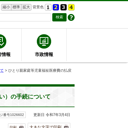
縮小
標準
拡大
背景色
者情報
市政情報
て
> ひとり親家庭等児童福祉医療費の払戻
い）の手続について
更新日 令和7年3月4日
ジ番号1026602
大きな文字で印刷
印刷