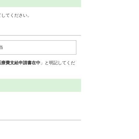
てしてください。
当
医療費支給申請書在中
」と明記してくだ