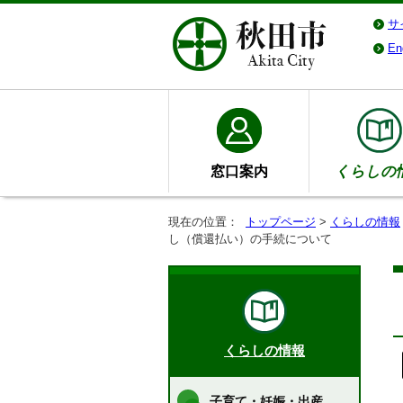
サ
En
窓口案内
くらしの
現在の位置：
トップページ
>
くらしの情報
し（償還払い）の手続について
くらしの情報
子育て・妊娠・出産