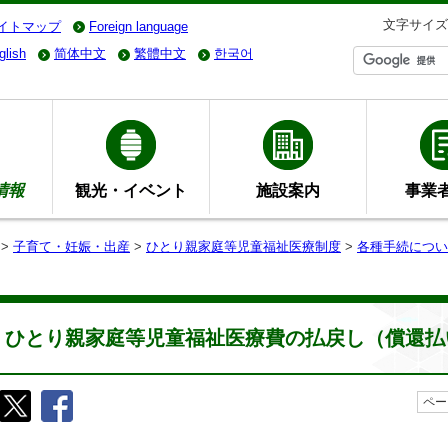
文字サイズ
イトマップ
Foreign language
glish
简体中文
繁體中文
한국어
情報
観光・イベント
施設案内
事業
>
子育て・妊娠・出産
>
ひとり親家庭等児童福祉医療制度
>
各種手続につい
ひとり親家庭等児童福祉医療費の払戻し（償還払
ペー