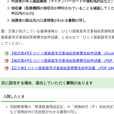
申請者の本人確認書類（マイナンバーカードや運転免許証など
領収書（医療機関の領収印が押印されていることを確認してくだ
年以内のもの]
保護者の振込先の口座情報がわかる書類の写し
注
：児童が加入している健康保険が、ひとり親家庭等児童福祉医療制
親家庭等児童福祉医療費支給申請書」と合わせて「ひとり親家庭等児
してください。
【様式第4号】ひとり親家庭等児童福祉医療費支給申請書 （Excel 2
【様式第4号】ひとり親家庭等児童福祉医療費支給申請書 （PDF 16
【記入例】ひとり親家庭等児童福祉医療費支給申請書 （PDF 184.
次に該当する場合、提出していただく書類があります
入院したとき
高額療養費の「限度額適用認定証」や「保険給付（不）支給決定
など保険給付の支給額がわかる書類の写し