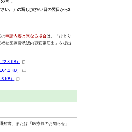
）の写し
さい。）の写し[支払い日の翌日から2
度の
申請内容と異なる場合
は、「ひとり
童福祉医療費承認内容変更届出」を提出
2.8 KB）
4.1 KB）
6 KB）
通知書」または「医療費のお知らせ」