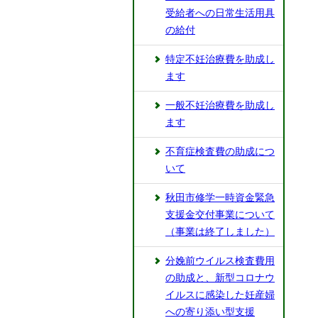
受給者への日常生活用具
の給付
特定不妊治療費を助成し
ます
一般不妊治療費を助成し
ます
不育症検査費の助成につ
いて
秋田市修学一時資金緊急
支援金交付事業について
（事業は終了しました）
分娩前ウイルス検査費用
の助成と、新型コロナウ
イルスに感染した妊産婦
への寄り添い型支援