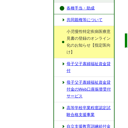
各種手当・助成
共同親権等について
小児慢性特定疾病医療意
見書の登録のオンライン
化のお知らせ【指定医向
け】
母子父子寡婦福祉資金貸
付
母子父子寡婦福祉資金貸
付金のWeb口座振替受付
サービス
高等学校卒業程度認定試
験合格支援事業
自立支援教育訓練給付金