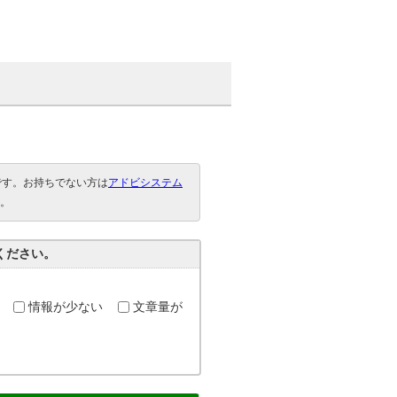
要です。お持ちでない方は
アドビシステム
。
ください。
情報が少ない
文章量が