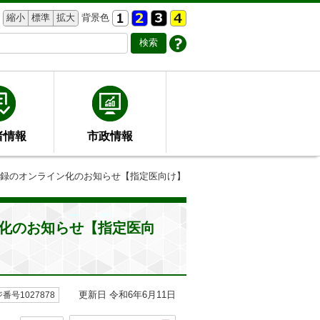
縮小
標準
拡大
背景色
者情報
市政情報
登録のオンライン化のお知らせ【指定医向け】
化のお知らせ【指定医向
更新日 令和6年6月11日
番号1027878