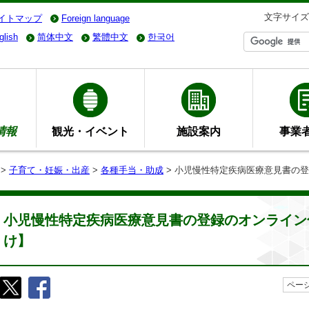
文字サイズ
イトマップ
Foreign language
glish
简体中文
繁體中文
한국어
情報
観光・イベント
施設案内
事業
>
子育て・妊娠・出産
>
各種手当・助成
> 小児慢性特定疾病医療意見書の
小児慢性特定疾病医療意見書の登録のオンライン
け】
ページ