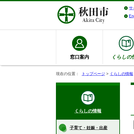
サ
En
窓口案内
くらしの
現在の位置：
トップページ
>
くらしの情報
くらしの情報
子育て・妊娠・出産