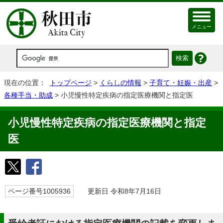
メニュー
現在の位置：
トップページ
>
くらしの情報
>
子育て・妊娠・出産
>
各種手当・助成
> 小児慢性特定疾病の指定医療機関と指定医
小児慢性特定疾病の指定医療機関と指定
医
ページ番号1005936
更新日 令和8年7月16日