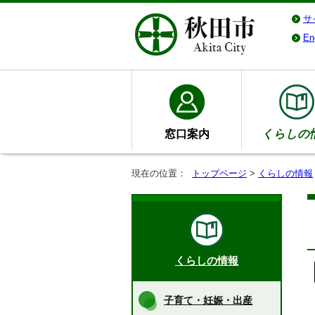
サ
En
窓口案内
くらしの
現在の位置：
トップページ
>
くらしの情報
くらしの情報
子育て・妊娠・出産