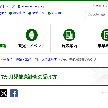
文字サイズ
イトマップ
Foreign language
glish
简体中文
繁體中文
한국어
情報
観光・イベント
施設案内
事業
>
子育て・妊娠・出産
>
乳幼児健康診査
> 7か月児健康診査の受け方
7か月児健康診査の受け方
ペー