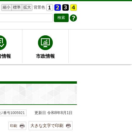
縮小
標準
拡大
背景色
者情報
市政情報
更新日 令和8年8月1日
ジ番号1005921
大きな文字で印刷
印刷