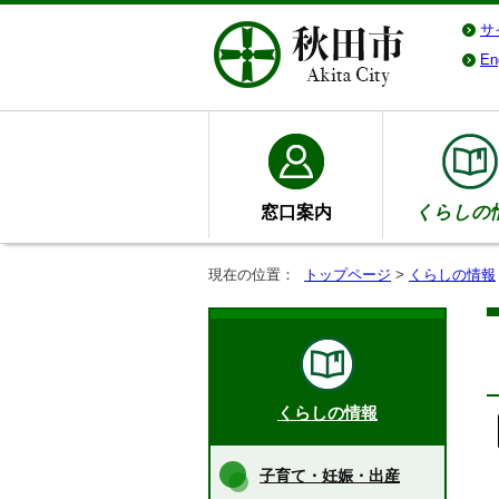
サ
En
窓口案内
くらしの
現在の位置：
トップページ
>
くらしの情報
くらしの情報
子育て・妊娠・出産