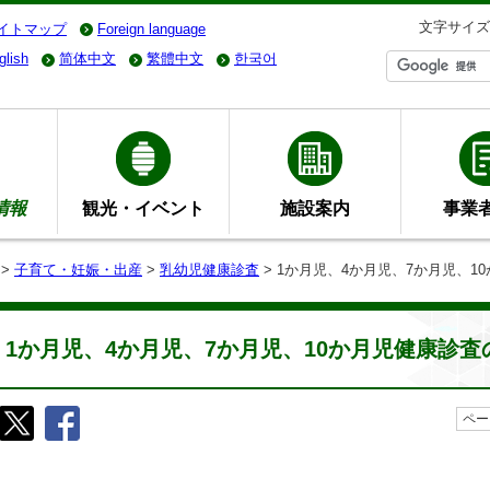
文字サイズ
イトマップ
Foreign language
glish
简体中文
繁體中文
한국어
情報
観光・イベント
施設案内
事業
>
子育て・妊娠・出産
>
乳幼児健康診査
> 1か月児、4か月児、7か月児、
1か月児、4か月児、7か月児、10か月児健康診
ペー