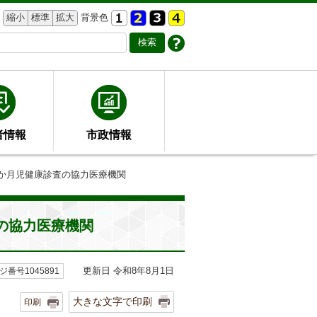
縮小
標準
拡大
背景色
者情報
市政情報
10か月児健康診査の協力医療機関
査の協力医療機関
更新日 令和8年8月1日
ジ番号1045891
大きな文字で印刷
印刷