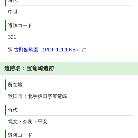
時代
中世
遺跡コード
321
古野館地図 （PDF 111.1 KB）
遺跡名：宝竜崎遺跡
所在地
秋田市上北手猿田字宝竜崎
時代
縄文・奈良・平安
遺跡コード