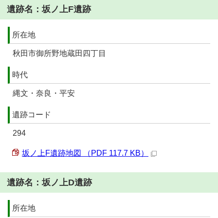
遺跡名：坂ノ上F遺跡
所在地
秋田市御所野地蔵田四丁目
時代
縄文・奈良・平安
遺跡コード
294
坂ノ上F遺跡地図 （PDF 117.7 KB）
遺跡名：坂ノ上D遺跡
所在地