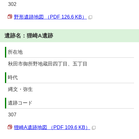
302
野形遺跡地図 （PDF 126.6 KB）
遺跡名：狸崎A遺跡
所在地
秋田市御所野地蔵田四丁目、五丁目
時代
縄文・弥生
遺跡コード
307
狸崎A遺跡地図 （PDF 109.6 KB）