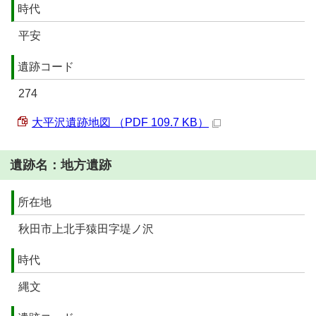
時代
平安
遺跡コード
274
大平沢遺跡地図 （PDF 109.7 KB）
遺跡名：地方遺跡
所在地
秋田市上北手猿田字堤ノ沢
時代
縄文