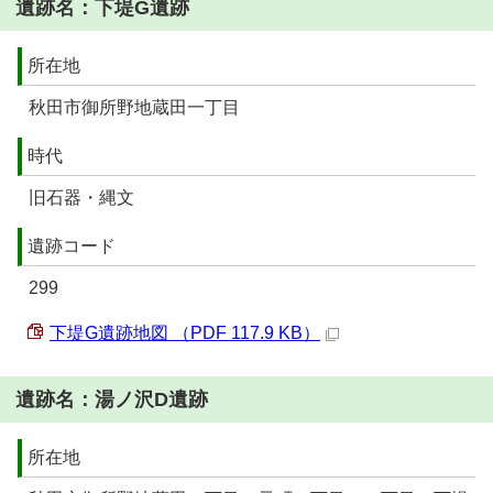
遺跡名：下堤G遺跡
所在地
秋田市御所野地蔵田一丁目
時代
旧石器・縄文
遺跡コード
299
下堤G遺跡地図 （PDF 117.9 KB）
遺跡名：湯ノ沢D遺跡
所在地