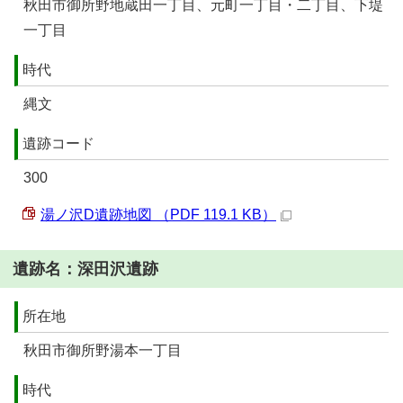
秋田市御所野地蔵田一丁目、元町一丁目・二丁目、下堤
一丁目
時代
縄文
遺跡コード
300
湯ノ沢D遺跡地図 （PDF 119.1 KB）
遺跡名：深田沢遺跡
所在地
秋田市御所野湯本一丁目
時代