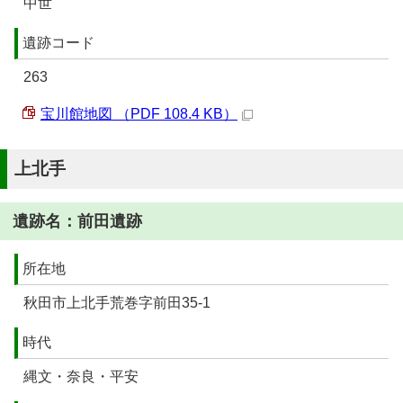
中世
遺跡コード
263
宝川館地図 （PDF 108.4 KB）
上北手
遺跡名：前田遺跡
所在地
秋田市上北手荒巻字前田35-1
時代
縄文・奈良・平安