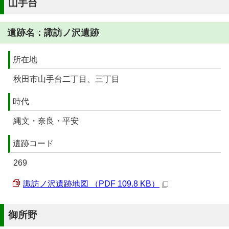
山手台
遺跡名：諏訪ノ沢遺跡
所在地
秋田市山手台二丁目、三丁目
時代
縄文・奈良・平安
遺跡コード
269
諏訪ノ沢遺跡地図 （PDF 109.8 KB）
御所野