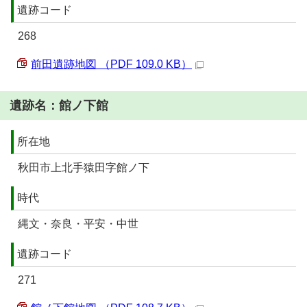
遺跡コード
268
前田遺跡地図 （PDF 109.0 KB）
遺跡名：館ノ下館
所在地
秋田市上北手猿田字館ノ下
時代
縄文・奈良・平安・中世
遺跡コード
271