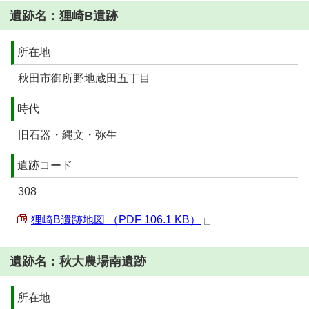
遺跡名：狸崎B遺跡
所在地
秋田市御所野地蔵田五丁目
時代
旧石器・縄文・弥生
遺跡コード
308
狸崎B遺跡地図 （PDF 106.1 KB）
遺跡名：秋大農場南遺跡
所在地