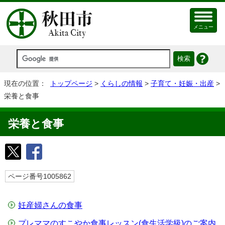
メニュー
現在の位置：
トップページ
>
くらしの情報
>
子育て・妊娠・出産
>
栄養と食事
栄養と食事
ページ番号1005862
妊産婦さんの食事
プレママのすこやか食事レッスン(食生活学級)のご案内