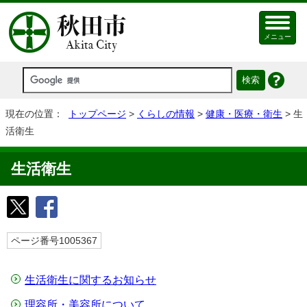
メニュー
現在の位置：
トップページ
>
くらしの情報
>
健康・医療・衛生
> 生
活衛生
生活衛生
ページ番号1005367
生活衛生に関するお知らせ
理容所・美容所について