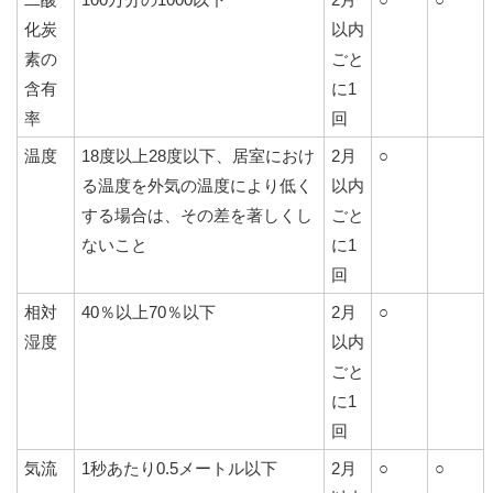
化炭
以内
素の
ごと
含有
に1
率
回
温度
18度以上28度以下、居室におけ
2月
○
る温度を外気の温度により低く
以内
する場合は、その差を著しくし
ごと
ないこと
に1
回
相対
40％以上70％以下
2月
○
湿度
以内
ごと
に1
回
気流
1秒あたり0.5メートル以下
2月
○
○