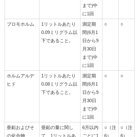
まで)中
に1回
ブロモホルム
1リットルあたり
測定期
○
○
0.09ミリグラム以
間(6月1
下であること。
日から9
月30日
まで)中
に1回
ホルムアルデ
1リットルあたり
測定期
○
○
ヒド
0.08ミリグラム以
間(6月1
下であること。
日から9
月30日
まで)中
に1回
亜鉛およびそ
亜鉛の量に関し
6月以内
○（注
○（注
の化合物
て、1リットルあ
ごとに1
6）
6）