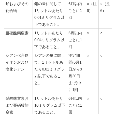
鉛およびその
鉛の量に関して、
6月以内
○（注
○（注
化合物
1リットルあたり
ごとに1
6）
6）
0.01ミリグラム以
回
下であること。
亜硝酸態窒素
1リットルあたり
6月以内
○
○
0.04ミリグラム以
ごとに1
下であること。
回
シアン化合物
シアンの量に関し
測定期
○
○
イオンおよび
て、1リットルあ
間(6月1
塩化シアン
たり0.01ミリグラ
日から9
ム以下であるこ
月30日
と。
まで)中
に1回
硝酸態窒素お
1リットルあたり
6月以内
○
○
よび亜硝酸態
10ミリグラム以下
ごとに1
窒素
であること。
回