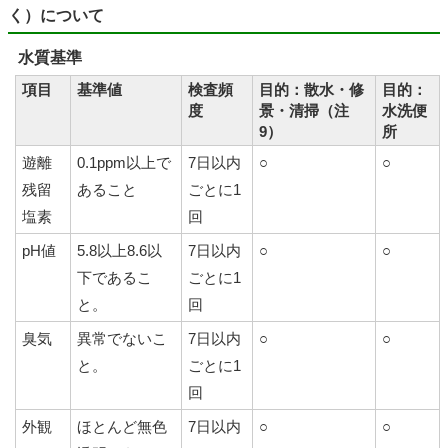
く）について
水質基準
項目
基準値
検査頻
目的：散水・修
目的：
度
景・清掃（注
水洗便
9）
所
遊離
0.1ppm以上で
7日以内
○
○
残留
あること
ごとに1
塩素
回
pH値
5.8以上8.6以
7日以内
○
○
下であるこ
ごとに1
と。
回
臭気
異常でないこ
7日以内
○
○
と。
ごとに1
回
外観
ほとんど無色
7日以内
○
○