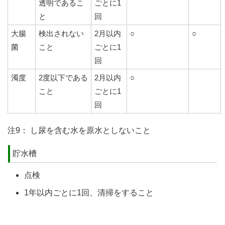
透明であるこ
ごとに1
と
回
大腸
検出されない
2月以内
○
○
菌
こと
ごとに1
回
濁度
2度以下である
2月以内
○
こと
ごとに1
回
注9： し尿を含む水を原水としないこと
貯水槽
点検
1年以内ごとに1回、清掃をすること