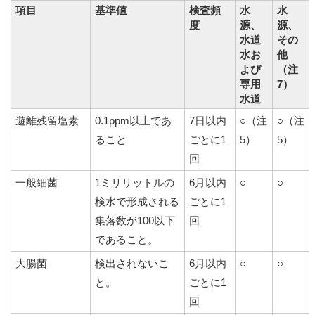
項目
基準値
検査頻
水
水
度
源、
源、
水道
その
水お
他
よび
（注
専用
7）
水道
遊離残留塩素
0.1ppm以上であ
7日以内
○（注
○（注
ること
ごとに1
5）
5）
回
一般細菌
1ミリリットルの
6月以内
○
○
検水で形成される
ごとに1
集落数が100以下
回
であること。
大腸菌
検出されないこ
6月以内
○
○
と。
ごとに1
回