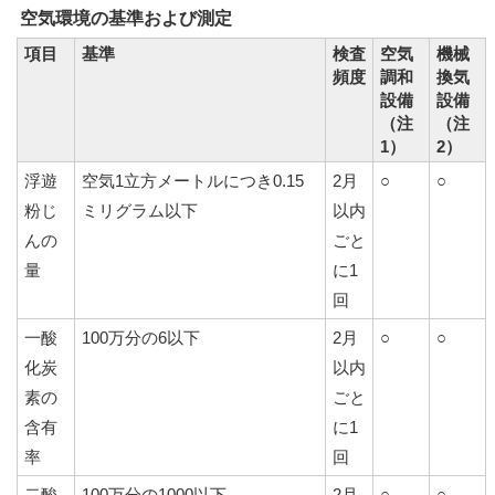
空気環境の基準および測定
項目
基準
検査
空気
機械
頻度
調和
換気
設備
設備
（注
（注
1）
2）
浮遊
空気1立方メートルにつき0.15
2月
○
○
粉じ
ミリグラム以下
以内
んの
ごと
量
に1
回
一酸
100万分の6以下
2月
○
○
化炭
以内
素の
ごと
含有
に1
率
回
二酸
100万分の1000以下
2月
○
○