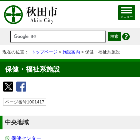
メニュー
現在の位置：
トップページ
>
施設案内
> 保健・福祉系施設
保健・福祉系施設
ページ番号1001417
中央地域
保健センター