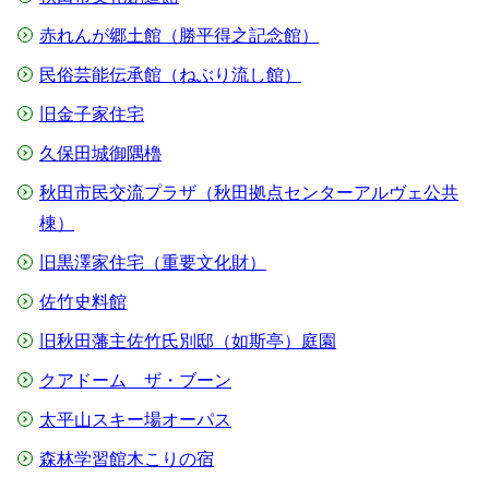
赤れんが郷土館（勝平得之記念館）
民俗芸能伝承館（ねぶり流し館）
旧金子家住宅
久保田城御隅櫓
秋田市民交流プラザ（秋田拠点センターアルヴェ公共
棟）
旧黒澤家住宅（重要文化財）
佐竹史料館
旧秋田藩主佐竹氏別邸（如斯亭）庭園
クアドーム ザ・ブーン
太平山スキー場オーパス
森林学習館木こりの宿