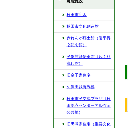
可能施設
秋田市庁舎
秋田市文化創造館
赤れんが郷土館（勝平得
之記念館）
民俗芸能伝承館（ねぶり
流し館）
旧金子家住宅
久保田城御隅櫓
秋田市民交流プラザ（秋
田拠点センターアルヴェ
公共棟）
旧黒澤家住宅（重要文化