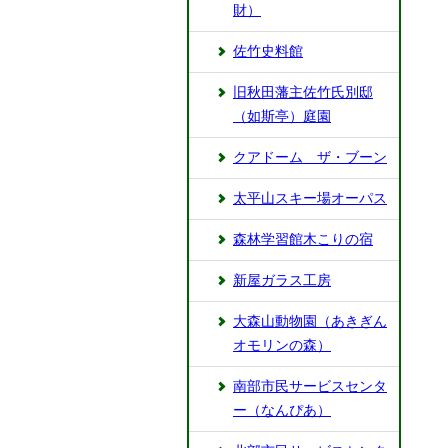
財）
佐竹史料館
旧秋田藩主佐竹氏別邸
（如斯亭）庭園
クアドーム ザ・ブーン
太平山スキー場オーパス
森林学習館木こりの宿
新屋ガラス工房
大森山動物園（あきぎん
オモリンの森）
南部市民サービスセンタ
ー（なんぴあ）