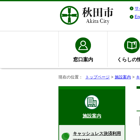
サ
En
窓口案内
くらしの
現在の位置：
トップページ
>
施設案内
>
キ
施設案内
キャッシュレス決済利用