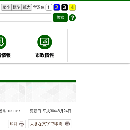
縮小
標準
拡大
背景色
者情報
市政情報
更新日 平成30年8月24日
号1031167
大きな文字で印刷
印刷