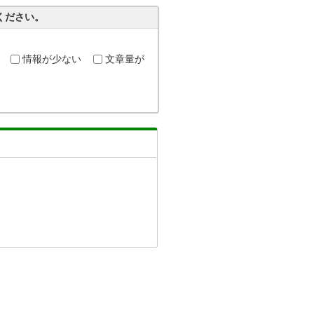
ください。
情報が少ない
文章量が