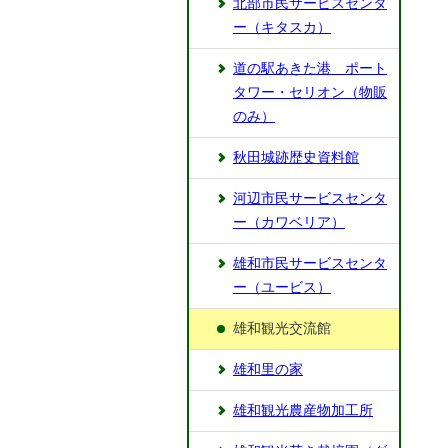
北部市民サービスセンタ
ー（キタスカ）
道の駅あきた港 ポート
タワー・セリオン（物販
のみ）
秋田城跡歴史資料館
河辺市民サービスセンタ
ー（カワベリア）
雄和市民サービスセンタ
ー（ユービス）
雄和観光交流館
雄和里の家
雄和観光農産物加工所