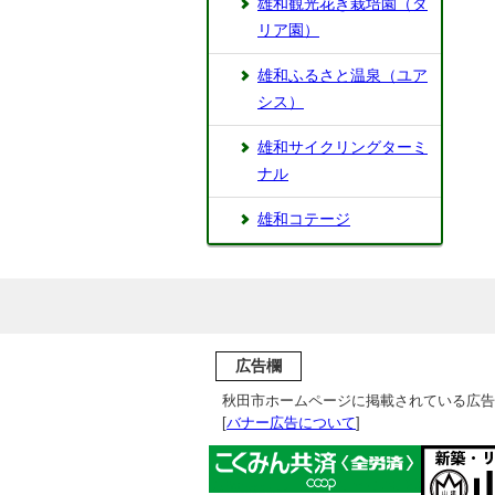
雄和観光花き栽培園（ダ
リア園）
雄和ふるさと温泉（ユア
シス）
雄和サイクリングターミ
ナル
雄和コテージ
広告欄
秋田市ホームページに掲載されている広告
[
バナー広告について
]