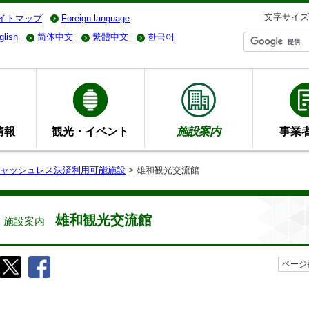
文字サイズ
イトマップ
Foreign language
glish
简体中文
繁體中文
한국어
情報
観光・イベント
施設案内
事業
ャッシュレス決済利用可能施設
> 雄和観光交流館
雄和観光交流館
施設案内
ページ番