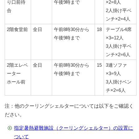
り口前待
午後9時まで
×2=8人
合
2人掛け平ベ
ンチ×2=4人
2階食堂前
全日
午前8時30分から
18
テーブル4席
午後9時まで
×3=12人
3人掛け平ベ
ンチ×2=6人
2階エレベ
全日
午前8時30分から
15
3連ソファ
ーター
午後9時まで
×3=9人
ホール前
3人掛けベン
チ×2=6人
注：他のクーリングシェルターについては以下をご確認く
ださい。
指定暑熱避難施設（クーリングシェルター）の設置に
ついて