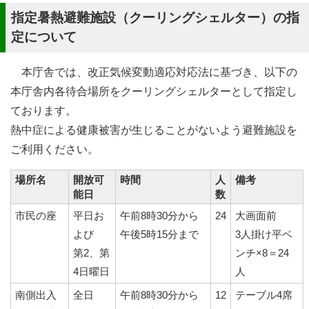
指定暑熱避難施設（クーリングシェルター）の指
定について
本庁舎では、改正気候変動適応対応法に基づき、以下の
本庁舎内各待合場所をクーリングシェルターとして指定し
ております。
熱中症による健康被害が生じることがないよう避難施設を
ご利用ください。
場所名
開放可
時間
人
備考
能日
数
市民の座
平日お
午前8時30分から
24
大画面前
よび
午後5時15分まで
3人掛け平ベ
第2、第
ンチ×8＝24
4日曜日
人
南側出入
全日
午前8時30分から
12
テーブル4席