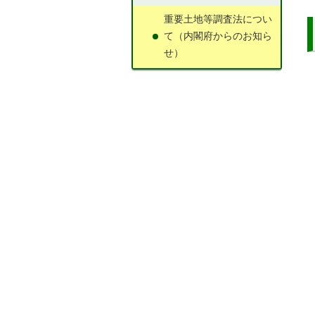
重要土地等調査法につい
て（内閣府からのお知ら
せ）