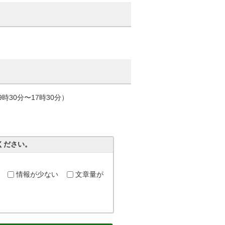
時30分〜17時30分）
ください。
情報が少ない
文章量が