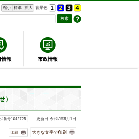
縮小
標準
拡大
背景色
者情報
市政情報
せ）
更新日 令和7年9月1日
ジ番号1042725
大きな文字で印刷
印刷