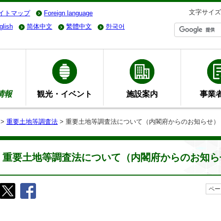
文字サイズ
イトマップ
Foreign language
glish
简体中文
繁體中文
한국어
情報
観光・イベント
施設案内
事業
>
重要土地等調査法
> 重要土地等調査法について（内閣府からのお知らせ）
重要土地等調査法について（内閣府からのお知ら
ペー