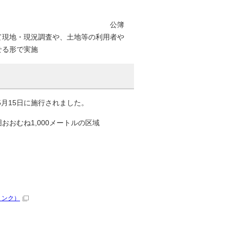
公簿
て現地・現況調査や、土地等の利用者や
せる形で実施
5月15日に施行されました。
おむね1,000メートルの区域
リンク）