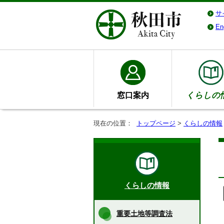
サ
En
窓口案内
くらしの
現在の位置：
トップページ
>
くらしの情報
くらしの情報
重要土地等調査法