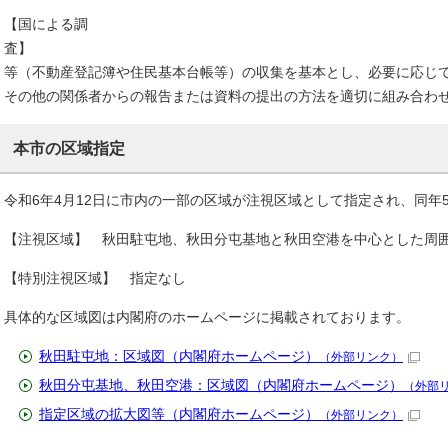
【国による調
査】 
等（不動産登記簿や住民基本台帳等）の収集を基本とし、必要に応じ
その他の関係者からの報告または資料の提出の方法を適切に組み合わ
本市の区域指定
令和6年4月12日に市内の一部の区域が注視区域として指定され、同年
【注視区域】 秋田駐屯地、秋田分屯基地と秋田空港を中心とした周囲お
【特別注視区域】 指定なし
具体的な区域図は内閣府のホームページに掲載されております。
秋田駐屯地：区域図（内閣府ホームページ）
（外部リンク）
秋田分屯基地、秋田空港：区域図（内閣府ホームページ）
（外部
指定区域の拡大図等（内閣府ホームページ）
（外部リンク）