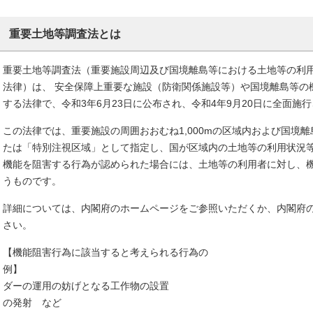
重要土地等調査法とは
重要土地等調査法（重要施設周辺及び国境離島等における土地等の利
法律）は、 安全保障上重要な施設（防衛関係施設等）や国境離島等の
する法律で、令和3年6月23日に公布され、令和4年9月20日に全面施
この法律では、重要施設の周囲おおむね1,000mの区域内および国境
たは「特別注視区域」として指定し、国が区域内の土地等の利用状況
機能を阻害する行為が認められた場合には、土地等の利用者に対し、
うものです。
詳細については、内閣府のホームページをご参照いただくか、内閣府
さい。
【機能阻害行為に該当すると考えられる行為の
例】 ◉自衛隊等の航空機
ダーの運用の妨げとなる工作物の設置 
の発射 など